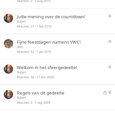
Reacties
0
5 aug 2010
s
i
l
c
o
k
S
Jullie mening over de countdown!
t
y
t
Ruben
e
Reacties
31
1 feb 2010
i
n
c
k
S
Fijne feestdagen namens VWC!
y
t
Jeko
Reacties
52
1 jan 2010
i
c
k
S
Welkom in het sfeergedeelte!
y
t
Ruben
Reacties
56
17 dec 2009
i
c
k
G
S
Regels van dit gedeelte
y
e
t
Ruben
Reacties
0
1 sep 2009
s
i
l
c
o
k