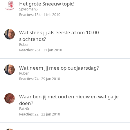
Het grote Sneeuw topic!
t
y
5pyroman5
e
Reacties
134
1 feb 2010
n
Wat steek jij als eerste af om 10.00
s'ochtends?
Ruben
Reacties
261
31 jan 2010
Wat neem jij mee op oudjaarsdag?
Ruben
Reacties
74
29 jan 2010
Waar ben jij met oud en nieuw en wat ga je
doen?
Patz0r
Reacties
22
22 jan 2010