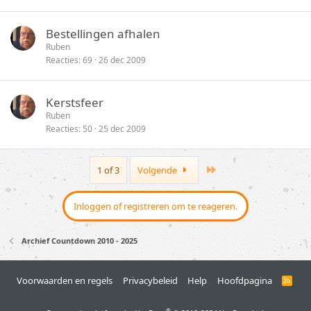
Bestellingen afhalen
Ruben
Reacties
69
26 dec 2009
Kerstsfeer
Ruben
Reacties
50
25 dec 2009
Last
1 of 3
Volgende
Inloggen of registreren om te reageren.
Archief Countdown 2010 - 2025
Voorwaarden en regels
Privacybeleid
Help
Hoofdpagina
R
S
S
®