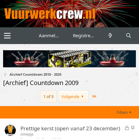
Aanmelden
Registreren
Archief Countdown 2010 - 2025
[Archief] Countdown 2009
Last
1 of 3
Volgende
Filters
G
S
Prettige kerst (open vanaf 23 december)
e
t
omepje