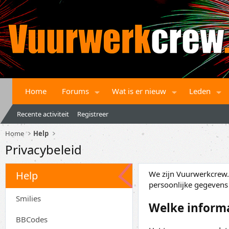
Home
Forums
Wat is er nieuw
Leden
Recente activiteit
Registreer
Home
Help
Privacybeleid
Help
We zijn Vuurwerkcrew.n
persoonlijke gegevens
Smilies
Welke inform
BBCodes