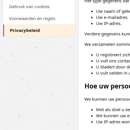
Het type gegevens dat
Gebruik van cookies
Uw naam of geb
Uw e-mailadres.
Voorwaarden en regels
Uw IP-adres.
Privacybeleid
Verdere gegevens kunne
We verzamelen sommige
U registreert zich
U vult ons contac
U bladert door de
U vult velden in 
Hoe uw perso
We kunnen uw persoon
Met als doel u ee
We kunnen uw e-m
Uw IP-adres wordt