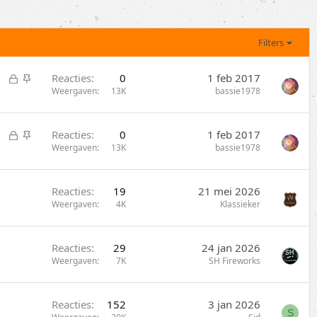
Filters
G
S
Reacties
0
1 feb 2017
e
t
Weergaven
13K
bassie1978
s
i
l
c
G
S
Reacties
0
1 feb 2017
o
k
e
t
Weergaven
13K
bassie1978
t
y
s
i
e
l
c
n
Reacties
19
21 mei 2026
o
k
Weergaven
4K
Klassieker
t
y
e
n
Reacties
29
24 jan 2026
Weergaven
7K
SH Fireworks
Reacties
152
3 jan 2026
S