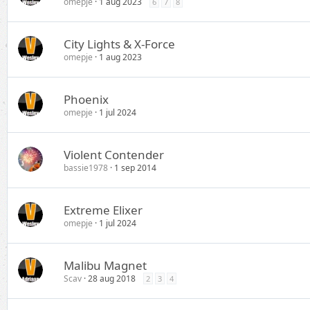
omepje
1 aug 2023
6
7
8
City Lights & X-Force
omepje
1 aug 2023
Phoenix
omepje
1 jul 2024
Violent Contender
bassie1978
1 sep 2014
Extreme Elixer
omepje
1 jul 2024
Malibu Magnet
Scav
28 aug 2018
2
3
4