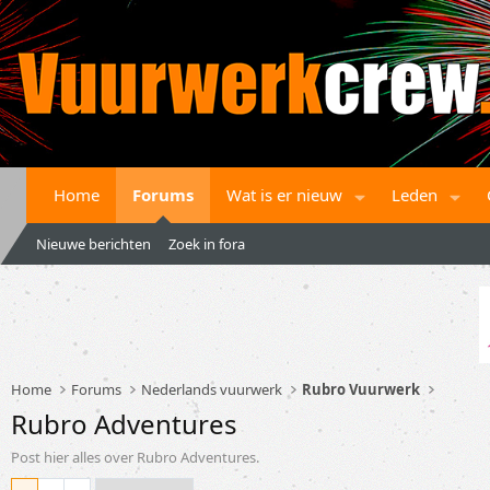
Home
Forums
Wat is er nieuw
Leden
Nieuwe berichten
Zoek in fora
Home
Forums
Nederlands vuurwerk
Rubro Vuurwerk
Rubro Adventures
Post hier alles over Rubro Adventures.