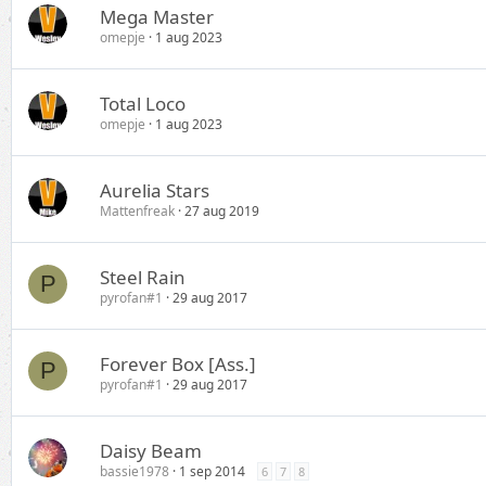
Mega Master
omepje
1 aug 2023
Total Loco
omepje
1 aug 2023
Aurelia Stars
Mattenfreak
27 aug 2019
Steel Rain
P
pyrofan#1
29 aug 2017
Forever Box [Ass.]
P
pyrofan#1
29 aug 2017
Daisy Beam
bassie1978
1 sep 2014
6
7
8