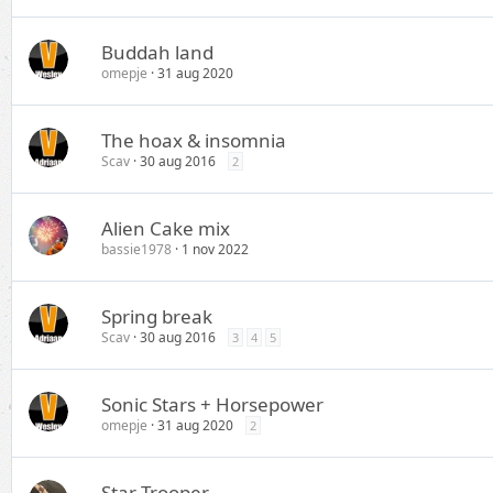
Buddah land
omepje
31 aug 2020
The hoax & insomnia
Scav
30 aug 2016
2
Alien Cake mix
bassie1978
1 nov 2022
Spring break
Scav
30 aug 2016
3
4
5
Sonic Stars + Horsepower
omepje
31 aug 2020
2
Star Trooper