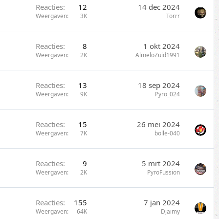
Reacties
12
14 dec 2024
Weergaven
3K
Torrr
Reacties
8
1 okt 2024
Weergaven
2K
AlmeloZuid1991
Reacties
13
18 sep 2024
Weergaven
9K
Pyro_024
Reacties
15
26 mei 2024
Weergaven
7K
bolle-040
Reacties
9
5 mrt 2024
Weergaven
2K
PyroFussion
Reacties
155
7 jan 2024
Weergaven
64K
Djaimy