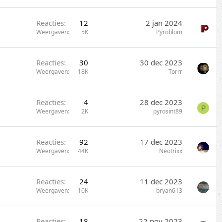
Reacties
12
2 jan 2024
Weergaven
5K
Pyroblom
Reacties
30
30 dec 2023
Weergaven
18K
Torrr
Reacties
4
28 dec 2023
P
Weergaven
2K
pyrosint89
Reacties
92
17 dec 2023
Weergaven
44K
Neotrixx
Reacties
24
11 dec 2023
Weergaven
10K
bryan613
Reacties
18
22 nov 2023