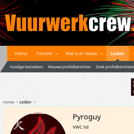
Home
Forums
Wat is er nieuw
Leden
Huidige bezoekers
Nieuwe profielberichten
Zoek profielberichten
Home
Leden
Pyroguy
VWC lid