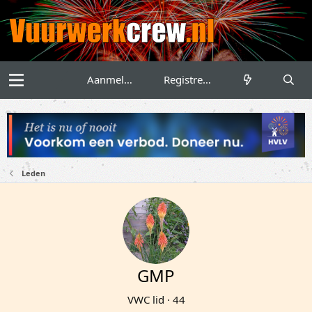
Aanmelden
Registreren
Leden
GMP
VWC lid
·
44