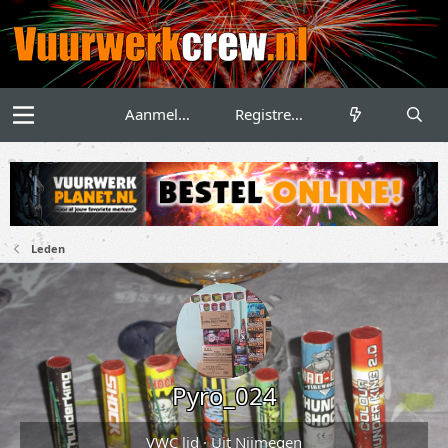
Aanmelden
Registreren
Leden
Pyro_024
VWC lid
·
Uit
Nijmegen