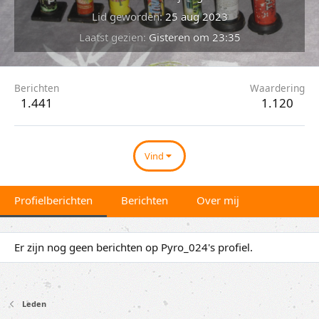
Lid geworden
25 aug 2023
Laatst gezien
Gisteren om 23:35
Berichten
Waardering
1.441
1.120
Vind
Profielberichten
Berichten
Over mij
Er zijn nog geen berichten op Pyro_024's profiel.
Leden