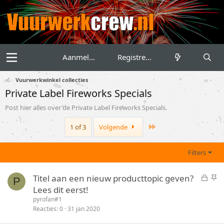
Aanmelden
Registreren
Vuurwerkwinkel collecties
Private Label Fireworks Specials
Post hier alles over de Private Label Fireworks Specials.
Last
1 of 3
Volgende
Filters
G
S
Titel aan een nieuw producttopic geven?
P
e
t
Lees dit eerst!
s
i
pyrofan#1
l
c
Reacties
0
31 jan 2020
o
k