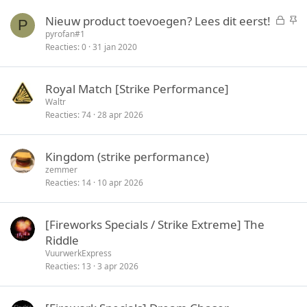
t
y
G
S
Nieuw product toevoegen? Lees dit eerst!
e
P
e
t
pyrofan#1
n
Reacties
0
31 jan 2020
s
i
l
c
o
k
Royal Match [Strike Performance]
t
y
Waltr
e
Reacties
74
28 apr 2026
n
Kingdom (strike performance)
zemmer
Reacties
14
10 apr 2026
[Fireworks Specials / Strike Extreme] The
Riddle
VuurwerkExpress
Reacties
13
3 apr 2026