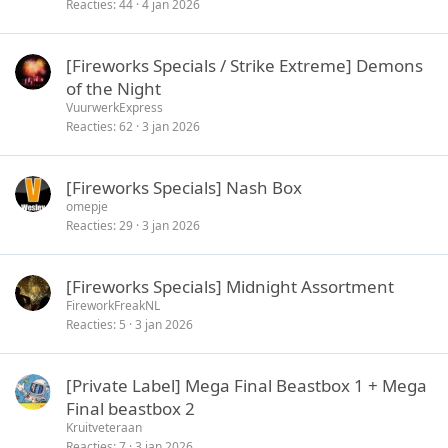
Reacties
44
4 jan 2026
[Fireworks Specials / Strike Extreme] Demons
of the Night
VuurwerkExpress
Reacties
62
3 jan 2026
[Fireworks Specials] Nash Box
omepje
Reacties
29
3 jan 2026
[Fireworks Specials] Midnight Assortment
FireworkFreakNL
Reacties
5
3 jan 2026
[Private Label] Mega Final Beastbox 1 + Mega
Final beastbox 2
Kruitveteraan
Reacties
7
3 jan 2026