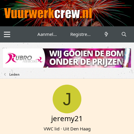
Aanmelden
Registreren
Leden
J
jeremy21
VWC lid
·
Uit
Den Haag