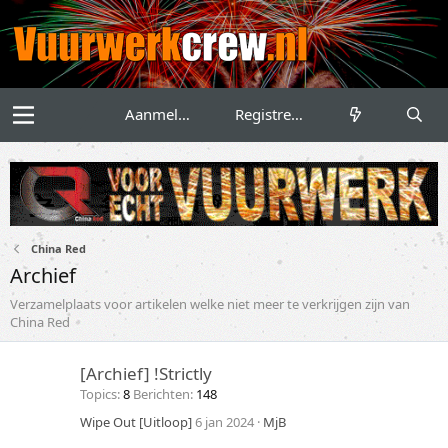
Aanmelden
Registreren
China Red
Archief
Verzamelplaats voor artikelen welke niet meer te verkrijgen zijn van
China Red
[Archief] !Strictly
Topics
8
Berichten
148
Wipe Out [Uitloop]
6 jan 2024
MjB