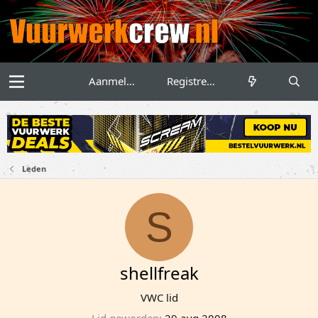
Aanmelden
Registreren
Leden
S
shellfreak
VWC lid
Lid geworden
29 aug 2008