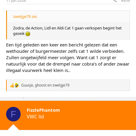
11 jun 2026
#659
zwelgje79 zei:
Zodra, de Action, Lidl en Aldi Cat 1 gaan verkopen begint het
gezeik
Een tijd geleden een keer een bericht gelezen dat een
wethouder of burgermeester zelfs cat 1 wilde verbieden.
Zullen ongetwijfeld meer volgen. Want cat 1 zorgt er
natuurlijk voor dat de drempel naar cobra’s of ander zwaar
illegaal vuurwerk heel klein is..
Guusje
,
ghoost
en
zwelgje79
W
a
a
r
d
FizzlePhantom
e
F
VWC lid
r
i
n
g
e