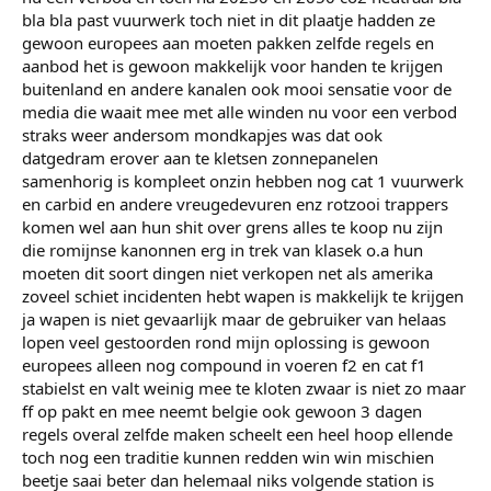
echt met elkaar te praten en het gezellig hebben zonder
bla bla past vuurwerk toch niet in dit plaatje hadden ze
discussie.
gewoon europees aan moeten pakken zelfde regels en
aanbod het is gewoon makkelijk voor handen te krijgen
buitenland en andere kanalen ook mooi sensatie voor de
media die waait mee met alle winden nu voor een verbod
straks weer andersom mondkapjes was dat ook
datgedram erover aan te kletsen zonnepanelen
samenhorig is kompleet onzin hebben nog cat 1 vuurwerk
en carbid en andere vreugedevuren enz rotzooi trappers
komen wel aan hun shit over grens alles te koop nu zijn
die romijnse kanonnen erg in trek van klasek o.a hun
moeten dit soort dingen niet verkopen net als amerika
zoveel schiet incidenten hebt wapen is makkelijk te krijgen
ja wapen is niet gevaarlijk maar de gebruiker van helaas
lopen veel gestoorden rond mijn oplossing is gewoon
europees alleen nog compound in voeren f2 en cat f1
stabielst en valt weinig mee te kloten zwaar is niet zo maar
ff op pakt en mee neemt belgie ook gewoon 3 dagen
regels overal zelfde maken scheelt een heel hoop ellende
toch nog een traditie kunnen redden win win mischien
beetje saai beter dan helemaal niks volgende station is