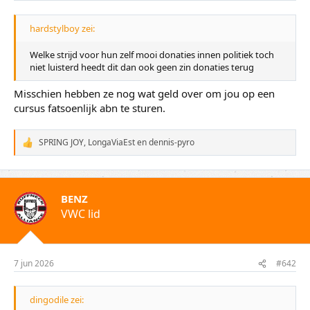
hardstylboy zei:
Welke strijd voor hun zelf mooi donaties innen politiek toch
niet luisterd heedt dit dan ook geen zin donaties terug
Misschien hebben ze nog wat geld over om jou op een
cursus fatsoenlijk abn te sturen.
SPRING JOY
,
LongaViaEst
en
dennis-pyro
W
a
a
r
d
BENZ
e
VWC lid
r
i
n
g
e
7 jun 2026
#642
n
:
dingodile zei: