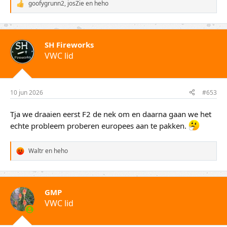
goofygrunn2
,
josZie
en
heho
W
a
a
r
d
SH Fireworks
e
VWC lid
r
i
n
g
e
10 jun 2026
#653
n
:
Tja we draaien eerst F2 de nek om en daarna gaan we het
echte probleem proberen europees aan te pakken.
Waltr
en
heho
W
a
a
r
d
GMP
e
VWC lid
r
i
n
g