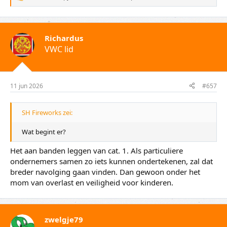
W
a
a
r
d
Richardus
e
VWC lid
r
i
n
g
e
11 jun 2026
#657
n
:
SH Fireworks zei:
Wat begint er?
Het aan banden leggen van cat. 1. Als particuliere
ondernemers samen zo iets kunnen ondertekenen, zal dat
breder navolging gaan vinden. Dan gewoon onder het
mom van overlast en veiligheid voor kinderen.
zwelgje79