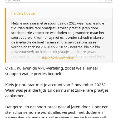
n
:
hardstylboy zei:
klets je nou raar met je acount 2 nov 2025 waar was je al die
tijd ?dan zulke rare praatjes!!! trollen praat al jaren door
scorie morrie verpest en wat doden en gewonden maar het
soort vuurwerk kunnen zij niet echt onder scheidt maken en
de media die de boel framen en dramen daarom nu een
verbod en toch na 20230 en 2050 co2 neutraal bla bla bla
past vuurwerk toch niet in dit plaatje hadden ze gewoon
europees aan moeten pakken zelfde regels en aanbod het is
Klik om te vergroten...
gewoon makkelijk voor handen te krijgen buitenland en
andere kanalen ook mooi sensatie voor de media die waait
Oké... nu even de VPU-vertaling, zodat we allemaal
mee met alle winden nu voor een verbod straks weer
snappen wat je precies bedoelt:
andersom mondkapjes was dat ook datgedram erover aan
te kletsen zonnepanelen samenhorig is kompleet onzin
Klets je nou raar met je account van 2 november 2025?
hebben nog cat 1 vuurwerk en carbid en andere
vreugedevuren enz rotzooi trappers komen wel aan hun shit
Waar was je al die tijd? En dan nu met zulke rare praatjes
over grens alles te koop nu zijn die romijnse kanonnen erg in
aankomen…
trek van klasek o.a hun moeten dit soort dingen niet
verkopen net als amerika zoveel schiet incidenten hebt
Dat getrol en dat soort praat gaat al jaren door. Door een
wapen is makkelijk te krijgen ja wapen is niet gevaarlijk maar
stel schorriemorrie wordt alles verpest, met doden en
de gebruiker van helaas lopen veel gestoorden rond mijn
gewonden als gevolg. Veel mensen kunnen het verschil