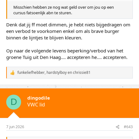
Misschien hebben ze nog wat geld over om jou op een
cursus fatsoenlijk abn te sturen.
Denk dat jij ff moet dimmen, je hebt niets bijgedragen om
een verbod te voorkomen enkel om als brave burger
binnen de lijntjes te blijven kleuren.
Op naar de volgende levens beperking/verbod van het
groene Tuig uit Den Haag.... accepteren he.... accepteren.
funkeliefhebber
,
hardstylboy
en
chrissie81
W
a
a
r
d
dingodile
e
D
VWC lid
r
i
n
g
e
7 jun 2026
#643
n
: