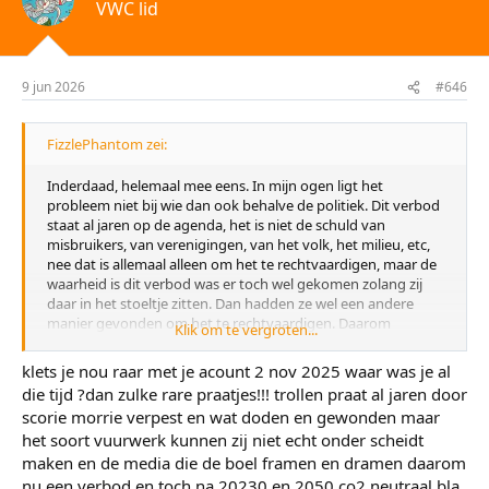
VWC lid
r
i
n
g
e
9 jun 2026
#646
n
:
FizzlePhantom zei:
Inderdaad, helemaal mee eens. In mijn ogen ligt het
probleem niet bij wie dan ook behalve de politiek. Dit verbod
staat al jaren op de agenda, het is niet de schuld van
misbruikers, van verenigingen, van het volk, het milieu, etc,
nee dat is allemaal alleen om het te rechtvaardigen, maar de
waarheid is dit verbod was er toch wel gekomen zolang zij
daar in het stoeltje zitten. Dan hadden ze wel een andere
manier gevonden om het te rechtvaardigen. Daarom
Klik om te vergroten...
moeten we elkaar juist steunen in deze moeilijke tijden.
Samen ben je gevaarlijk voor hen, samen staan we sterk,
klets je nou raar met je acount 2 nov 2025 waar was je al
alleen ben je niks. In feite geven we ze nu precies wat ze
die tijd ?dan zulke rare praatjes!!! trollen praat al jaren door
willen, ze willen dat we elkaar haten, dat de mensheid in
scorie morrie verpest en wat doden en gewonden maar
allerlei super kleine groepen is verdeeld, want zoals ik al
het soort vuurwerk kunnen zij niet echt onder scheidt
eerder zei, alleen ben je niks. Dat is ook een van de doelen
van dit verbod, zodat mensen het niet meer samen gewoon
maken en de media die de boel framen en dramen daarom
leuk met elkaar hebben, zodat ze weinig kans hebben om
nu een verbod en toch na 20230 en 2050 co2 neutraal bla