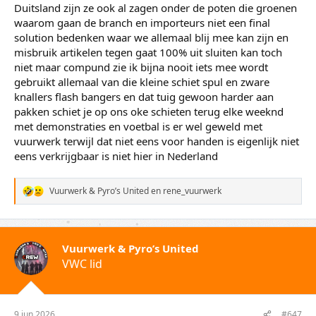
Duitsland zijn ze ook al zagen onder de poten die groenen
waarom gaan de branch en importeurs niet een final
solution bedenken waar we allemaal blij mee kan zijn en
misbruik artikelen tegen gaat 100% uit sluiten kan toch
niet maar compund zie ik bijna nooit iets mee wordt
gebruikt allemaal van die kleine schiet spul en zware
knallers flash bangers en dat tuig gewoon harder aan
pakken schiet je op ons oke schieten terug elke weeknd
met demonstraties en voetbal is er wel geweld met
vuurwerk terwijl dat niet eens voor handen is eigenlijk niet
eens verkrijgbaar is niet hier in Nederland
Vuurwerk & Pyro’s United
en
rene_vuurwerk
W
a
a
r
d
Vuurwerk & Pyro’s United
e
VWC lid
r
i
n
g
e
9 jun 2026
#647