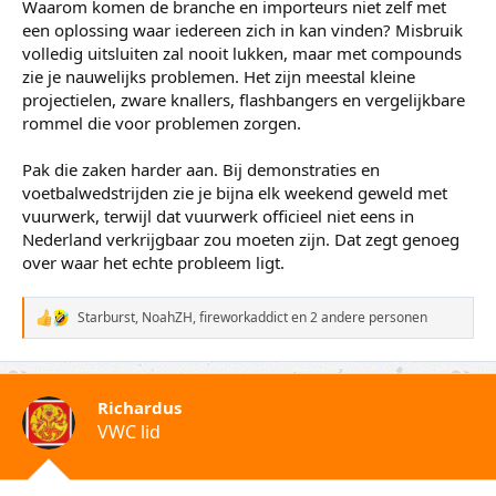
Waarom komen de branche en importeurs niet zelf met
een oplossing waar iedereen zich in kan vinden? Misbruik
volledig uitsluiten zal nooit lukken, maar met compounds
zie je nauwelijks problemen. Het zijn meestal kleine
projectielen, zware knallers, flashbangers en vergelijkbare
rommel die voor problemen zorgen.
Pak die zaken harder aan. Bij demonstraties en
voetbalwedstrijden zie je bijna elk weekend geweld met
vuurwerk, terwijl dat vuurwerk officieel niet eens in
Nederland verkrijgbaar zou moeten zijn. Dat zegt genoeg
over waar het echte probleem ligt.
Starburst
,
NoahZH
,
fireworkaddict
en 2 andere personen
W
a
a
r
d
Richardus
e
VWC lid
r
i
n
g