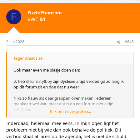
r
d
FizzlePhantom
e
F
VWC lid
r
i
n
g
e
9 jun 2026
#645
n
:
Tegendraads zei:
Ook maar even me plasje doen dan:
Ik heb
@hardstylboy
zijn dyslexie altijd verdedigd zo lang ik
op dit forum zit en doe dat nu weer.
Niks zo flauw als daar grappen over maken, iedereen
mankeert wel wat, maar dat is op een forum niet altijd
zichtbaar.
Klik om te vergroten...
Zullen hier een hoop lelijke kale mannetjes zitten, alleen dat
weet niemand, vandaar dat we hier geen haarlijn grappen
Inderdaad, helemaal mee eens. In mijn ogen ligt het
zien.
probleem niet bij wie dan ook behalve de politiek. Dit
verbod staat al jaren op de agenda, het is niet de schuld
Ik ben het echter niet met de inhoud van
@hardstylboy
zijn