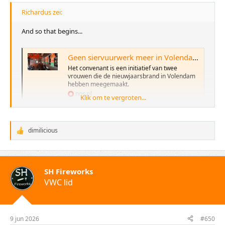
Richardus zei:
And so that begins...
Geen siervuurwerk meer in Volendamse cafés: gemeente en horeca ondertekenen convenant
Het convenant is een initiatief van twee
vrouwen die de nieuwjaarsbrand in Volendam
hebben meegemaakt.
nos.nl
Klik om te vergroten...
dimilicious
W
a
a
r
d
SH Fireworks
e
VWC lid
r
i
n
g
e
9 jun 2026
#650
n