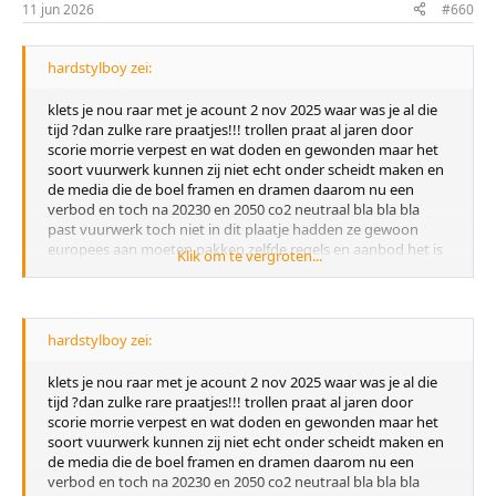
11 jun 2026
#660
n
:
hardstylboy zei:
klets je nou raar met je acount 2 nov 2025 waar was je al die
tijd ?dan zulke rare praatjes!!! trollen praat al jaren door
scorie morrie verpest en wat doden en gewonden maar het
soort vuurwerk kunnen zij niet echt onder scheidt maken en
de media die de boel framen en dramen daarom nu een
verbod en toch na 20230 en 2050 co2 neutraal bla bla bla
past vuurwerk toch niet in dit plaatje hadden ze gewoon
europees aan moeten pakken zelfde regels en aanbod het is
Klik om te vergroten...
gewoon makkelijk voor handen te krijgen buitenland en
andere kanalen ook mooi sensatie voor de media die waait
mee met alle winden nu voor een verbod straks weer
andersom mondkapjes was dat ook datgedram erover aan
hardstylboy zei:
te kletsen zonnepanelen samenhorig is kompleet onzin
hebben nog cat 1 vuurwerk en carbid en andere
klets je nou raar met je acount 2 nov 2025 waar was je al die
vreugedevuren enz rotzooi trappers komen wel aan hun shit
tijd ?dan zulke rare praatjes!!! trollen praat al jaren door
over grens alles te koop nu zijn die romijnse kanonnen erg in
scorie morrie verpest en wat doden en gewonden maar het
trek van klasek o.a hun moeten dit soort dingen niet
soort vuurwerk kunnen zij niet echt onder scheidt maken en
verkopen net als amerika zoveel schiet incidenten hebt
de media die de boel framen en dramen daarom nu een
wapen is makkelijk te krijgen ja wapen is niet gevaarlijk maar
verbod en toch na 20230 en 2050 co2 neutraal bla bla bla
de gebruiker van helaas lopen veel gestoorden rond mijn