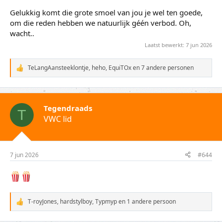
Gelukkig komt die grote smoel van jou je wel ten goede,
om die reden hebben we natuurlijk géén verbod. Oh,
wacht..
Laatst bewerkt:
7 jun 2026
TeLangAansteeklontje
,
heho
,
EquiTOx
en 7 andere personen
W
a
a
r
d
Tegendraads
e
T
VWC lid
r
i
n
g
e
7 jun 2026
#644
n
:
T-royJones
,
hardstylboy
,
Typmyp
en 1 andere persoon
W
a
a