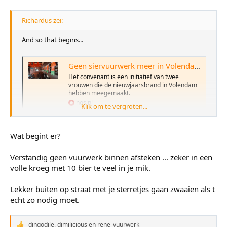
:
Richardus zei:
And so that begins...
Geen siervuurwerk meer in Volendamse cafés: gemeente en horeca ondertekenen convenant
Het convenant is een initiatief van twee
vrouwen die de nieuwjaarsbrand in Volendam
hebben meegemaakt.
nos.nl
Klik om te vergroten...
Wat begint er?
Verstandig geen vuurwerk binnen afsteken ... zeker in een
volle kroeg met 10 bier te veel in je mik.
Lekker buiten op straat met je sterretjes gaan zwaaien als t
echt zo nodig moet.
dingodile
,
dimilicious
en
rene_vuurwerk