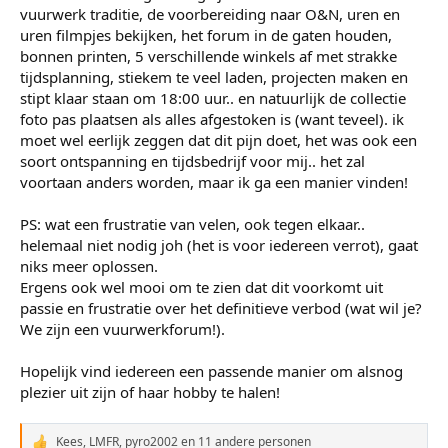
vuurwerk traditie, de voorbereiding naar O&N, uren en
uren filmpjes bekijken, het forum in de gaten houden,
bonnen printen, 5 verschillende winkels af met strakke
tijdsplanning, stiekem te veel laden, projecten maken en
stipt klaar staan om 18:00 uur.. en natuurlijk de collectie
foto pas plaatsen als alles afgestoken is (want teveel). ik
moet wel eerlijk zeggen dat dit pijn doet, het was ook een
soort ontspanning en tijdsbedrijf voor mij.. het zal
voortaan anders worden, maar ik ga een manier vinden!
PS: wat een frustratie van velen, ook tegen elkaar..
helemaal niet nodig joh (het is voor iedereen verrot), gaat
niks meer oplossen.
Ergens ook wel mooi om te zien dat dit voorkomt uit
passie en frustratie over het definitieve verbod (wat wil je?
We zijn een vuurwerkforum!).
Hopelijk vind iedereen een passende manier om alsnog
plezier uit zijn of haar hobby te halen!
Kees
,
LMFR
,
pyro2002
en 11 andere personen