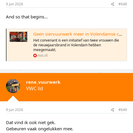
e
9 jun 2026
#648
n
:
And so that begins...
Geen siervuurwerk meer in Volendamse cafés: gemeente en horeca ondertekenen convenant
Het convenant is een initiatief van twee vrouwen die
de nieuwjaarsbrand in Volendam hebben
meegemaakt.
nos.nl
rene_vuurwerk
VWC lid
9 jun 2026
#649
Dat vind ik ook niet gek.
Gebeuren vaak ongelukken mee.