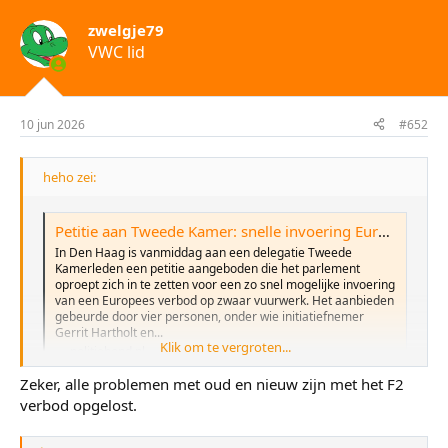
zwelgje79
VWC lid
10 jun 2026
#652
heho zei:
Petitie aan Tweede Kamer: snelle invoering Europees verbod op zwaar vuurwerk gewenst - Nederlandse Politiebond
In Den Haag is vanmiddag aan een delegatie Tweede
Kamerleden een petitie aangeboden die het parlement
oproept zich in te zetten voor een zo snel mogelijke invoering
van een Europees verbod op zwaar vuurwerk. Het aanbieden
gebeurde door vier personen, onder wie initiatiefnemer
Gerrit Hartholt en...
Klik om te vergroten...
politiebond.nl
Zeker, alle problemen met oud en nieuw zijn met het F2
verbod opgelost.
Er is ons toch beloofd dat met een F2 verbod het handhaven
veel gemakkelijker zou worden ?