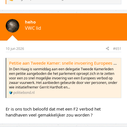
W
a
a
r
d
heho
e
VWC lid
r
i
n
g
e
10 jun 2026
#651
n
:
Petitie aan Tweede Kamer: snelle invoering Europees verbod op zwaar vuurwerk gewenst - Nederlandse Politiebond
In Den Haag is vanmiddag aan een delegatie Tweede Kamerleden
een petitie aangeboden die het parlement oproept zich in te zetten
voor een zo snel mogelijke invoering van een Europees verbod op
zwaar vuurwerk. Het aanbieden gebeurde door vier personen, onder
wie initiatiefnemer Gerrit Hartholt en...
politiebond.nl
Er is ons toch beloofd dat met een F2 verbod het
handhaven veel gemakkelijker zou worden ?