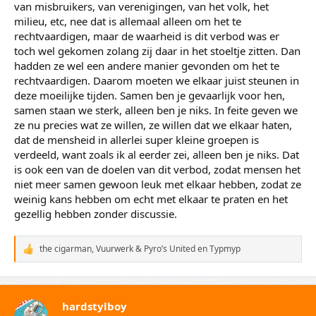
van misbruikers, van verenigingen, van het volk, het
berichten eens.
milieu, etc, nee dat is allemaal alleen om het te
Het verbod is er, iedereen is boos, logisch.
rechtvaardigen, maar de waarheid is dit verbod was er
toch wel gekomen zolang zij daar in het stoeltje zitten. Dan
Maar we kunnen elkaar in deze dagen/tijden beter helpen,
hadden ze wel een andere manier gevonden om het te
steunen en informeren in plaats van de schuld geven.
rechtvaardigen. Daarom moeten we elkaar juist steunen in
deze moeilijke tijden. Samen ben je gevaarlijk voor hen,
samen staan we sterk, alleen ben je niks. In feite geven we
ze nu precies wat ze willen, ze willen dat we elkaar haten,
dat de mensheid in allerlei super kleine groepen is
verdeeld, want zoals ik al eerder zei, alleen ben je niks. Dat
is ook een van de doelen van dit verbod, zodat mensen het
niet meer samen gewoon leuk met elkaar hebben, zodat ze
weinig kans hebben om echt met elkaar te praten en het
gezellig hebben zonder discussie.
the cigarman
,
Vuurwerk & Pyro’s United
en
Typmyp
W
a
a
r
d
hardstylboy
e