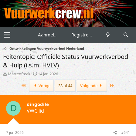
Aanmelden
Registreren
Ontwikkelingen Vuurwerkverbod Nederland
Feitentopic: Officiële Status Vuurwerkverbod
& Hulp (i.s.m. HVLV)
T
S
Mattenfreak
14 jan 2026
o
t
p
a
First
Last
Vorige
33 of 44
Volgende
i
r
c
t
s
d
dingodile
D
t
a
VWC lid
a
t
r
u
t
m
e
7 jun 2026
#641
r