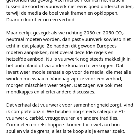
oplossing is gewoon europees alleen nog compound in
voeren f2 en cat f1 stabielst en valt weinig mee te kloten
tussen de soorten vuurwerk niet eens goed onderscheiden,
zwaar is niet zo maar ff op pakt en mee neemt belgie ook
terwijl de media de boel vaak framen en opkloppen.
gewoon 3 dagen regels overal zelfde maken scheelt een heel
Daarom komt er nu een verbod.
hoop ellende toch nog een traditie kunnen redden win win
mischien beetje saai beter dan helemaal niks volgende
Maar eerlijk gezegd: als we richting 2030 en 2050 CO₂-
station is Duitsland zijn ze ook al zagen onder de poten die
neutraal moeten worden, dan past vuurwerk sowieso niet
groenen waarom gaan de branch en importeurs niet een
final solution bedenken waar we allemaal blij mee kan zijn en
echt in dat plaatje. Ze hadden dit gewoon Europees
misbruik artikelen tegen gaat 100% uit sluiten kan toch niet
moeten aanpakken, met overal dezelfde regels en
maar compund zie ik bijna nooit iets mee wordt gebruikt
hetzelfde aanbod. Nu is vuurwerk nog steeds makkelijk in
allemaal van die kleine schiet spul en zware knallers flash
het buitenland of via andere kanalen te verkrijgen. Dat
bangers en dat tuig gewoon harder aan pakken schiet je op
levert weer mooie sensatie op voor de media, die met alle
ons oke schieten terug elke weeknd met demonstraties en
winden meewaaien. Vandaag zijn ze voor een verbod,
voetbal is er wel geweld met vuurwerk terwijl dat niet eens
voor handen is eigenlijk niet eens verkrijgbaar is niet hier in
morgen misschien weer tegen. Dat zagen we ook met
Nederland
mondkapjes en allerlei andere discussies.
Dat verhaal dat vuurwerk voor samenhorigheid zorgt, vind
ik complete onzin. We hebben nog steeds categorie F1-
vuurwerk, carbid, vreugdevuren en andere tradities.
Criminelen en relschoppers komen toch wel aan hun
spullen via de grens; alles is te koop als je ernaar zoekt.