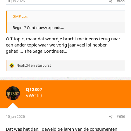
10 jun 2026
#655
GMP zei:
Begins? Continues/expands...
Off-topic, maar dat woordje bracht me ineens terug naar
een ander topic waar we vorig jaar veel lol hebben
gehad.... The Saga Continues...
NoahZH
en
Starburst
W
a
a
r
d
Q12307
e
VWC lid
r
i
n
g
e
10 jun 2026
#656
n
:
Dat was het dan.. geweldige jaren van de consumenten