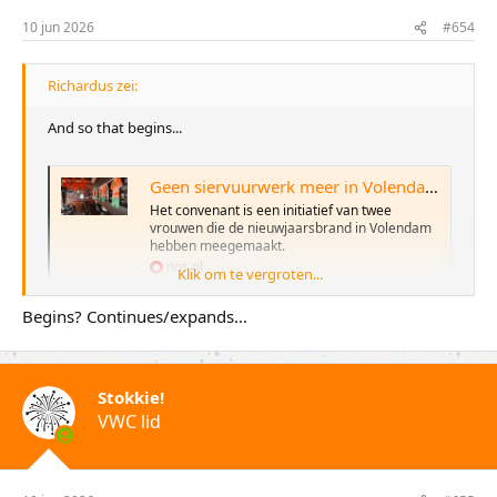
e
10 jun 2026
#654
n
:
Richardus zei:
And so that begins...
Geen siervuurwerk meer in Volendamse cafés: gemeente en horeca ondertekenen convenant
Het convenant is een initiatief van twee
vrouwen die de nieuwjaarsbrand in Volendam
hebben meegemaakt.
nos.nl
Klik om te vergroten...
Begins? Continues/expands...
Stokkie!
VWC lid