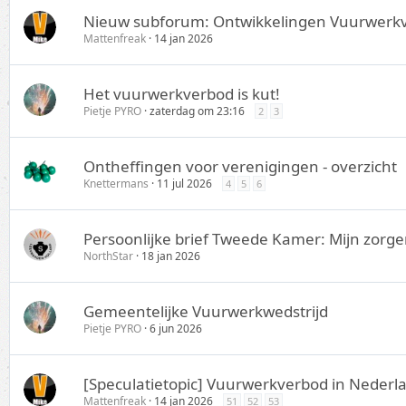
Nieuw subforum: Ontwikkelingen Vuurwerk
Mattenfreak
14 jan 2026
Het vuurwerkverbod is kut!
Pietje PYRO
zaterdag om 23:16
2
3
Ontheffingen voor verenigingen - overzicht
Knettermans
11 jul 2026
4
5
6
Persoonlijke brief Tweede Kamer: Mijn zo
NorthStar
18 jan 2026
Gemeentelijke Vuurwerkwedstrijd
Pietje PYRO
6 jun 2026
[Speculatietopic] Vuurwerkverbod in Nederl
Mattenfreak
14 jan 2026
51
52
53