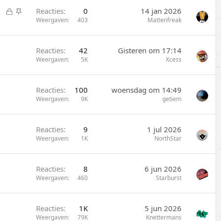
c
G
S
Reacties
0
14 jan 2026
k
e
t
Weergaven
403
Mattenfreak
y
s
i
l
c
Reacties
42
Gisteren om 17:14
o
k
Weergaven
5K
Xcess
t
y
e
n
Reacties
100
woensdag om 14:49
Weergaven
9K
getiem
Reacties
9
1 jul 2026
Weergaven
1K
NorthStar
Reacties
8
6 jun 2026
Weergaven
460
Starburst
Reacties
1K
5 jun 2026
Weergaven
79K
Knettermans