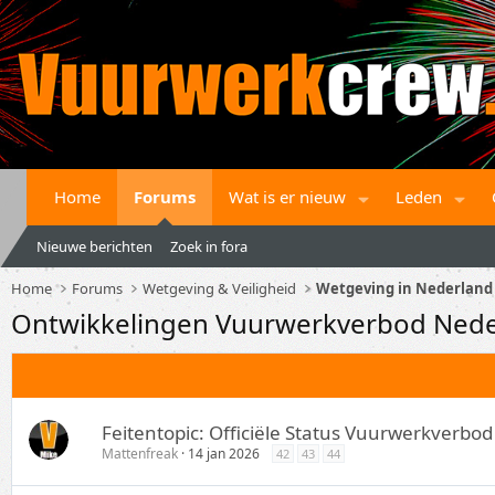
Home
Forums
Wat is er nieuw
Leden
Nieuwe berichten
Zoek in fora
Home
Forums
Wetgeving & Veiligheid
Wetgeving in Nederland
Ontwikkelingen Vuurwerkverbod Nede
Feitentopic: Officiële Status Vuurwerkverbod
Mattenfreak
14 jan 2026
42
43
44