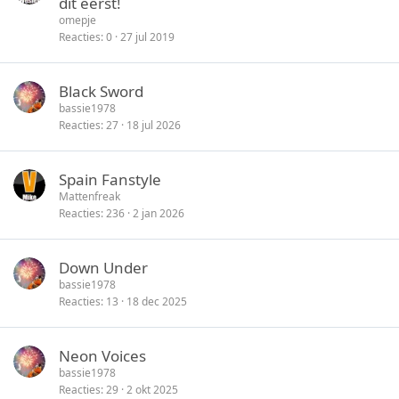
dit eerst!
n
s
i
omepje
l
c
Reacties
0
27 jul 2019
o
k
t
y
Black Sword
e
bassie1978
n
Reacties
27
18 jul 2026
Spain Fanstyle
Mattenfreak
Reacties
236
2 jan 2026
Down Under
bassie1978
Reacties
13
18 dec 2025
Neon Voices
bassie1978
Reacties
29
2 okt 2025