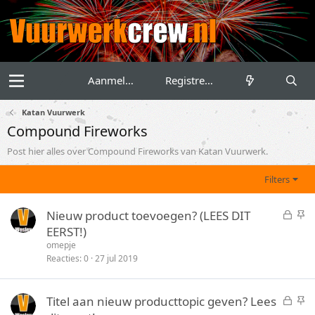
Aanmelden
Registreren
Katan Vuurwerk
Compound Fireworks
Post hier alles over Compound Fireworks van Katan Vuurwerk.
Filters
G
S
Nieuw product toevoegen? (LEES DIT
e
t
EERST!)
s
i
omepje
l
c
Reacties
0
27 jul 2019
o
k
t
y
G
S
Titel aan nieuw producttopic geven? Lees
e
e
t