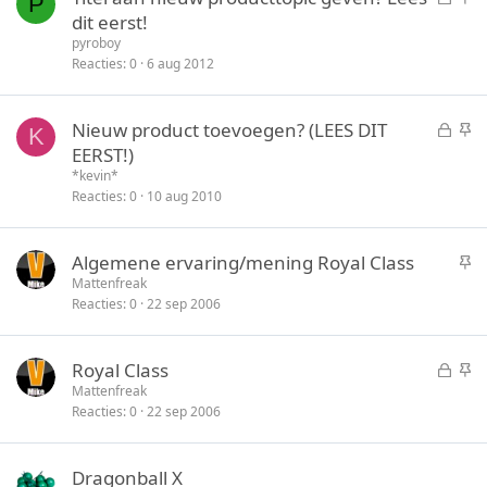
P
e
t
dit eerst!
s
i
pyroboy
l
c
Reacties
0
6 aug 2012
o
k
t
y
G
S
Nieuw product toevoegen? (LEES DIT
e
K
e
t
EERST!)
n
s
i
*kevin*
l
c
Reacties
0
10 aug 2010
o
k
t
y
S
Algemene ervaring/mening Royal Class
e
t
Mattenfreak
n
Reacties
0
22 sep 2006
i
c
k
G
S
Royal Class
y
e
t
Mattenfreak
Reacties
0
22 sep 2006
s
i
l
c
o
k
Dragonball X
t
y