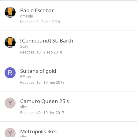
Pablo Escobar
omepje
Reacties
9
3 dec 2018
[Compound] St. Barth
Scav
Reacties
10
9 sep 2018
Sultans of gold
R
R@lph
Reacties
12
19 mei 2018
Camuro Queen 25's
Y
ylke
Reacties
40
19 dec 2017
Metropolis 36's
Y