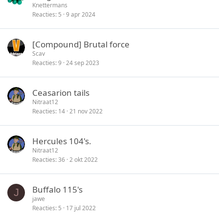
Knettermans
e
Reacties
5
9 apr 2024
n
[Compound] Brutal force
Scav
Reacties
9
24 sep 2023
Ceasarion tails
Nitraat12
Reacties
14
21 nov 2022
Hercules 104's.
Nitraat12
Reacties
36
2 okt 2022
Buffalo 115's
J
jawe
Reacties
5
17 jul 2022