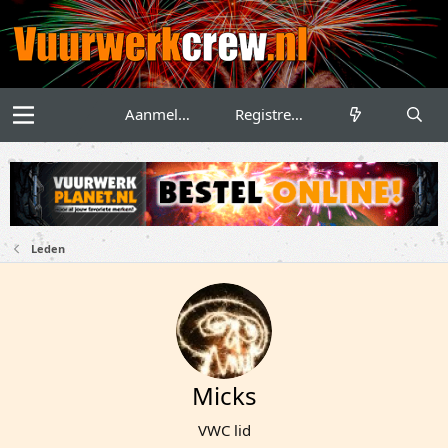
Aanmelden
Registreren
Leden
Micks
VWC lid