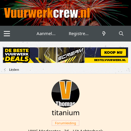
Aanmelden
Registreren
Leden
titanium
Forumleiding
VWC Moderator
·
36
·
Uit
Achterhoek