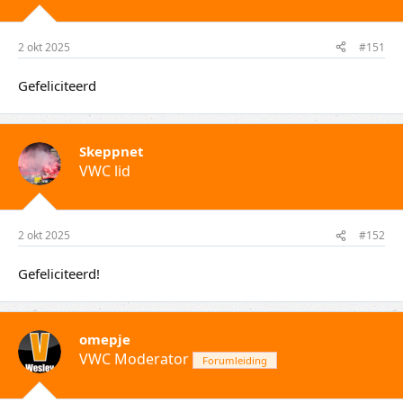
2 okt 2025
#151
Gefeliciteerd
Skeppnet
VWC lid
2 okt 2025
#152
Gefeliciteerd!
omepje
VWC Moderator
Forumleiding