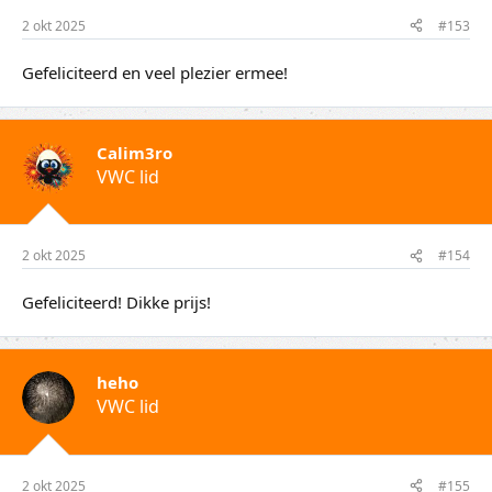
2 okt 2025
#153
Gefeliciteerd en veel plezier ermee!
Calim3ro
VWC lid
2 okt 2025
#154
Gefeliciteerd! Dikke prijs!
heho
VWC lid
2 okt 2025
#155