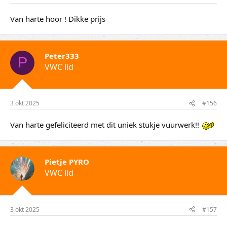
Van harte hoor ! Dikke prijs
Peter333
P
VWC lid
3 okt 2025
#156
Van harte gefeliciteerd met dit uniek stukje vuurwerk!!
Pietje PYRO
VWC lid
3 okt 2025
#157