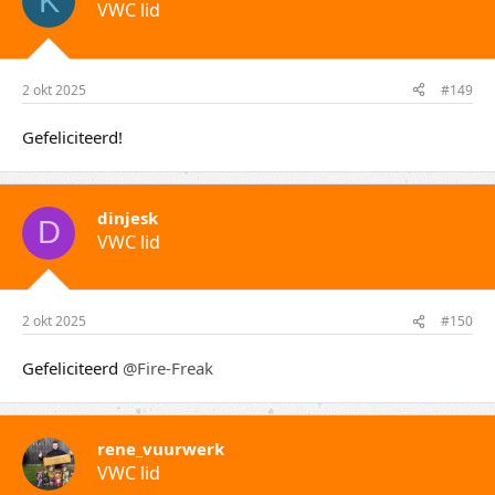
K
VWC lid
2 okt 2025
#149
Gefeliciteerd!
dinjesk
D
VWC lid
2 okt 2025
#150
Gefeliciteerd
@Fire-Freak
rene_vuurwerk
VWC lid