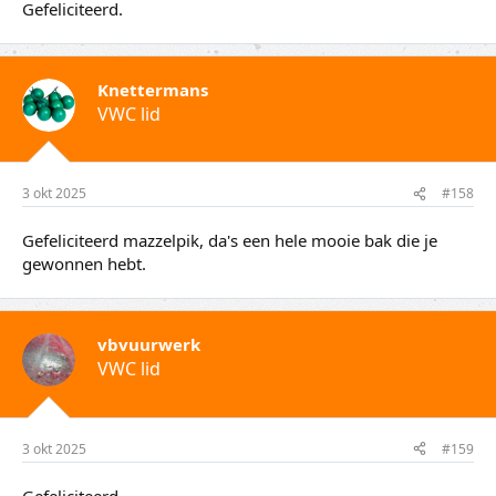
Gefeliciteerd.
Knettermans
VWC lid
3 okt 2025
#158
Gefeliciteerd mazzelpik, da's een hele mooie bak die je
gewonnen hebt.
vbvuurwerk
VWC lid
3 okt 2025
#159
Gefeliciteerd