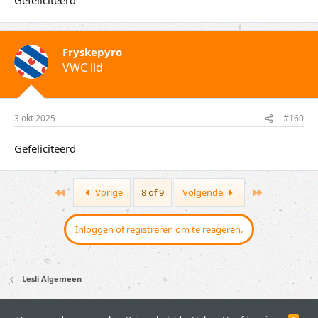
Fryskepyro
VWC lid
3 okt 2025
#160
Gefeliciteerd
First
Last
Vorige
8 of 9
Volgende
Inloggen of registreren om te reageren.
Lesli Algemeen