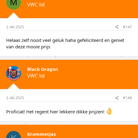
M
VWC lid
2 okt 2025
#147
Helaas zelf nooit veel geluk haha gefeliciteerd en geniet
van deze mooie prijs
Black Dragon
VWC lid
2 okt 2025
#148
Proficiat! Het regent hier lekkere dikke prijzen!
Krammetjes