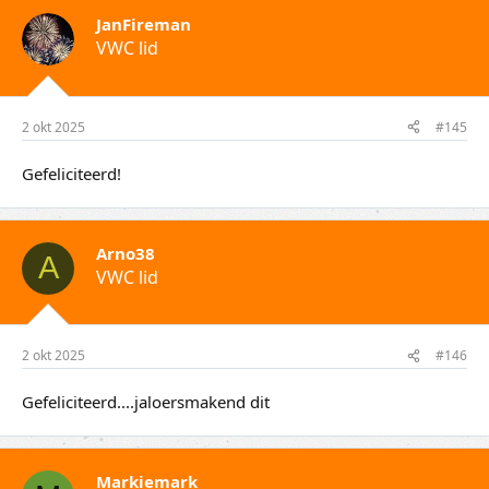
JanFireman
VWC lid
2 okt 2025
#145
Gefeliciteerd!
Arno38
A
VWC lid
2 okt 2025
#146
Gefeliciteerd....jaloersmakend dit
Markiemark