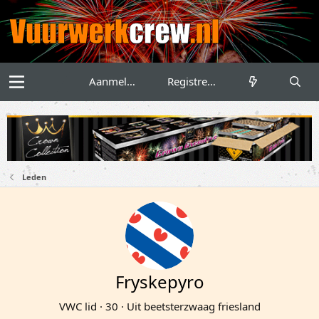
Aanmelden
Registreren
Leden
Fryskepyro
VWC lid
·
30
·
Uit
beetsterzwaag friesland