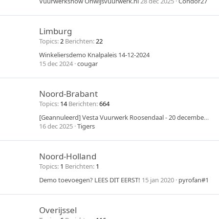
Vuurwerkshow Onwijsvuurwerk.nl
28 dec 2025
Condor27
Limburg
Topics
2
Berichten
22
Winkeliersdemo Knalpaleis 14-12-2024
15 dec 2024
cougar
Noord-Brabant
Topics
14
Berichten
664
[Geannuleerd] Vesta Vuurwerk Roosendaal - 20 december 2025
16 dec 2025
Tigers
Noord-Holland
Topics
1
Berichten
1
Demo toevoegen? LEES DIT EERST!
15 jan 2020
pyrofan#1
Overijssel