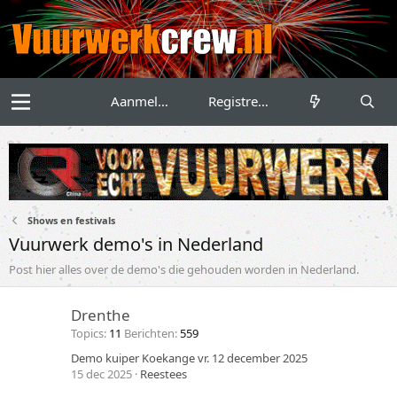
Aanmelden
Registreren
Shows en festivals
Vuurwerk demo's in Nederland
Post hier alles over de demo's die gehouden worden in Nederland.
Drenthe
Topics
11
Berichten
559
Demo kuiper Koekange vr. 12 december 2025
15 dec 2025
Reestees