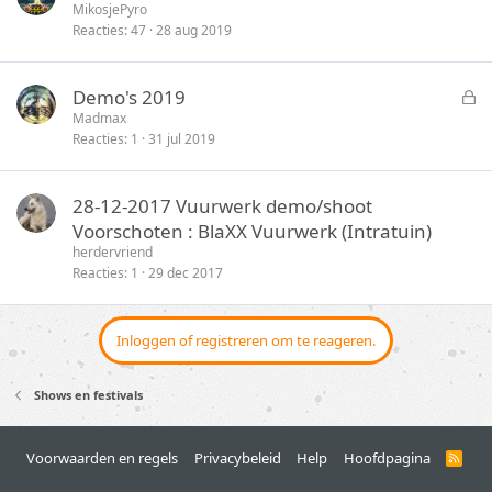
MikosjePyro
Reacties
47
28 aug 2019
G
Demo's 2019
e
Madmax
Reacties
1
31 jul 2019
s
l
o
28-12-2017 Vuurwerk demo/shoot
t
Voorschoten : BlaXX Vuurwerk (Intratuin)
e
herdervriend
n
Reacties
1
29 dec 2017
Inloggen of registreren om te reageren.
Shows en festivals
Voorwaarden en regels
Privacybeleid
Help
Hoofdpagina
R
S
S