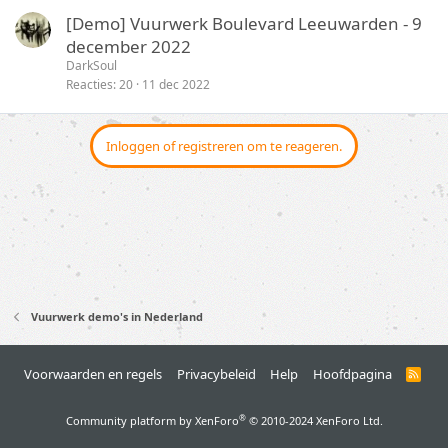
o
k
[Demo] Vuurwerk Boulevard Leeuwarden - 9
t
y
december 2022
e
DarkSoul
n
Reacties
20
11 dec 2022
Inloggen of registreren om te reageren.
Vuurwerk demo's in Nederland
Voorwaarden en regels
Privacybeleid
Help
Hoofdpagina
R
S
S
®
Community platform by XenForo
© 2010-2024 XenForo Ltd.