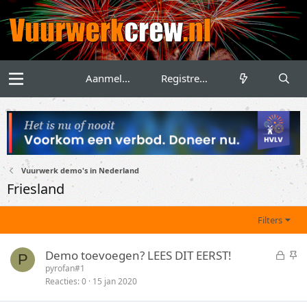
Aanmelden
Registreren
Vuurwerk demo's in Nederland
Friesland
Filters
G
S
Demo toevoegen? LEES DIT EERST!
P
e
t
pyrofan#1
Reacties
0
15 jan 2020
s
i
l
c