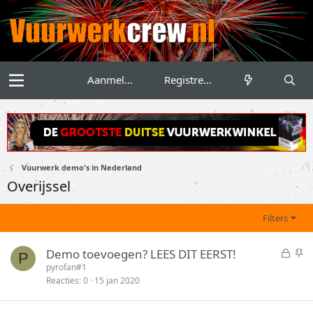
Aanmelden
Registreren
Vuurwerk demo's in Nederland
Overijssel
Filters
G
S
Demo toevoegen? LEES DIT EERST!
P
e
t
pyrofan#1
Reacties
0
15 jan 2020
s
i
l
c
o
k