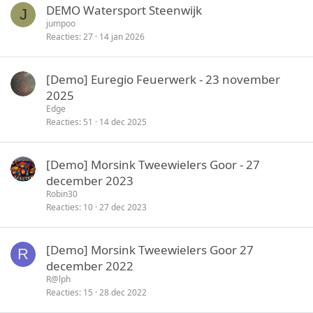
DEMO Watersport Steenwijk
J
t
y
jumpoo
e
Reacties
27
14 jan 2026
n
[Demo] Euregio Feuerwerk - 23 november
2025
Edge
Reacties
51
14 dec 2025
[Demo] Morsink Tweewielers Goor - 27
december 2023
Robin30
Reacties
10
27 dec 2023
[Demo] Morsink Tweewielers Goor 27
R
december 2022
R@lph
Reacties
15
28 dec 2022