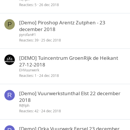
Reacties
5
26 dec 2018
[Demo] Piroshop Arentz Zutphen - 23
P
december 2018
pyrofan#1
Reacties
39
25 dec 2018
[DEMO] Tuincentrum GroenRijk de Heikant
27-12-2018
EHVuurwerk
Reacties
1
24 dec 2018
[Demo] Vuurwerkstunthal Elst 22 december
R
2018
R@lph
Reacties
42
24 dec 2018
[Demo] Orka Vuurwerk Eersel 23 december