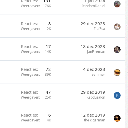
Reacties
191
1 jan 2024
Weergaven
176K
RandomDaniel
Reacties
8
29 dec 2023
Weergaven
2K
ZsaZsa
Reacties
17
18 dec 2023
Weergaven
14K
JanFireman
Reacties
72
4 dec 2023
Weergaven
39K
zemmer
Reacties
47
29 dec 2019
K
Weergaven
25K
Kapdusalon
Reacties
6
12 dec 2019
Weergaven
4K
the cigarman