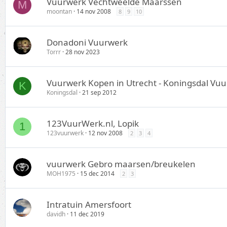
Vuurwerk Vechtweelde Maarssen
M
moontan
14 nov 2008
8
9
10
Donadoni Vuurwerk
Torrr
28 nov 2023
Vuurwerk Kopen in Utrecht - Koningsdal Vu
K
Koningsdal
21 sep 2012
123VuurWerk.nl, Lopik
1
123vuurwerk
12 nov 2008
2
3
4
vuurwerk Gebro maarsen/breukelen
MOH1975
15 dec 2014
2
3
Intratuin Amersfoort
davidh
11 dec 2019