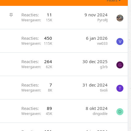
Filters
S
Reacties
11
9 nov 2024
t
Weergaven
15K
PyroRJ
i
c
Reacties
450
6 jan 2026
k
V
Weergaven
115K
vw033
y
Reacties
264
30 dec 2025
G
Weergaven
62K
g3rb
Reacties
7
31 dec 2024
T
Weergaven
8K
tivoli
Reacties
89
8 okt 2024
D
Weergaven
45K
dingodile