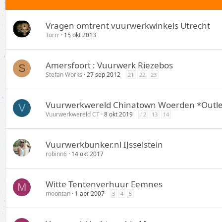
Vragen omtrent vuurwerkwinkels Utrecht
Torrr
15 okt 2013
Amersfoort : Vuurwerk Riezebos
S
Stefan Works
27 sep 2012
21
22
23
Vuurwerkwereld Chinatown Woerden *Outle
V
Vuurwerkwereld CT
8 okt 2019
12
13
14
Vuurwerkbunker.nl IJsselstein
robinn6
14 okt 2017
Witte Tentenverhuur Eemnes
M
moontan
1 apr 2007
3
4
5