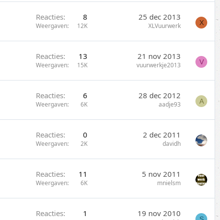
Reacties
8
25 dec 2013
X
Weergaven
12K
XLVuurwerk
Reacties
13
21 nov 2013
V
Weergaven
15K
vuurwerkje2013
Reacties
6
28 dec 2012
A
Weergaven
6K
aadje93
Reacties
0
2 dec 2011
Weergaven
2K
davidh
Reacties
11
5 nov 2011
Weergaven
6K
mnielsm
Reacties
1
19 nov 2010
S