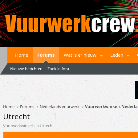
Home
Forums
Wat is er nieuw
Leden
Nieuwe berichten
Zoek in fora
Home
Forums
Nederlands vuurwerk
Vuurwerkwinkels Nederl
Utrecht
Vuurwerkwinkels in Utrecht