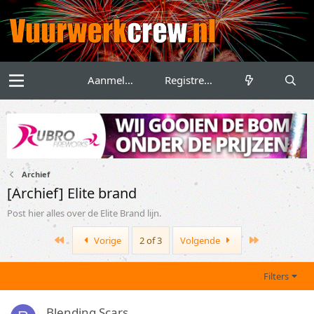
Aanmelden
Registreren
Archief
[Archief] Elite brand
Post hier alles over de Elite Brand lijn.
First
Last
Vorige
2 of 3
Volgende
Filters
Blending Scars