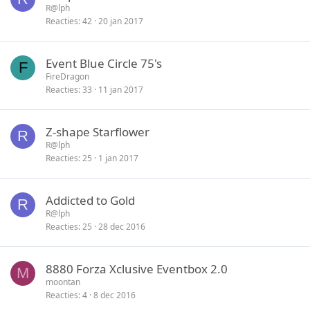
R@lph
Reacties
42
20 jan 2017
Event Blue Circle 75's
F
FireDragon
Reacties
33
11 jan 2017
Z-shape Starflower
R
R@lph
Reacties
25
1 jan 2017
Addicted to Gold
R
R@lph
Reacties
25
28 dec 2016
8880 Forza Xclusive Eventbox 2.0
M
moontan
Reacties
4
8 dec 2016