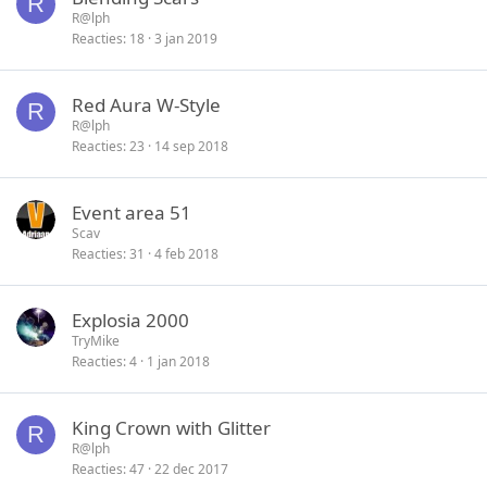
R
R@lph
Reacties
18
3 jan 2019
Red Aura W-Style
R
R@lph
Reacties
23
14 sep 2018
Event area 51
Scav
Reacties
31
4 feb 2018
Explosia 2000
TryMike
Reacties
4
1 jan 2018
King Crown with Glitter
R
R@lph
Reacties
47
22 dec 2017