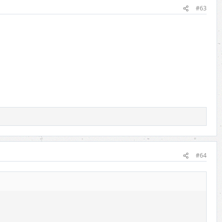
#63
#64