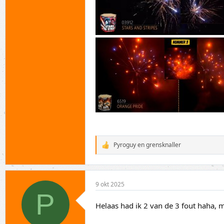
Pyroguy
en
grensknaller
W
a
a
r
d
9 okt 2025
e
P
r
i
Helaas had ik 2 van de 3 fout haha, 
n
g