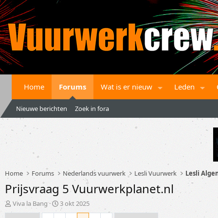
Home
Forums
Wat is er nieuw
Leden
Nieuwe berichten
Zoek in fora
Home
Forums
Nederlands vuurwerk
Lesli Vuurwerk
Lesli Alg
Prijsvraag 5 Vuurwerkplanet.nl
T
S
Viva la Bang
3 okt 2025
o
t