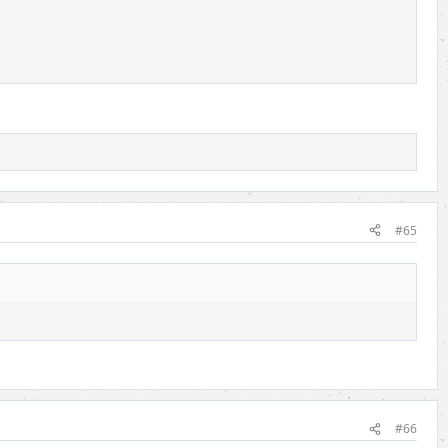
#65
#66