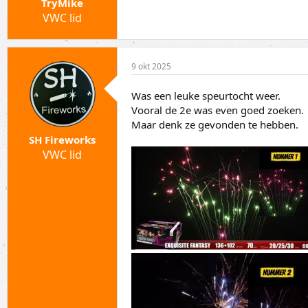
TryMike
VWC lid
9 okt 2025
Was een leuke speurtocht weer.
Vooral de 2e was even goed zoeken.
Maar denk ze gevonden te hebben.
SH Fireworks
VWC lid