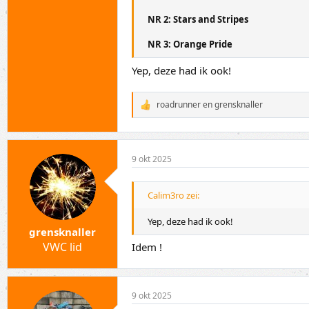
NR 2: Stars and Stripes
NR 3: Orange Pride
Yep, deze had ik ook!
roadrunner
en
grensknaller
W
a
a
r
d
9 okt 2025
e
r
i
Calim3ro zei:
n
g
e
Yep, deze had ik ook!
n
grensknaller
:
VWC lid
Idem !
9 okt 2025