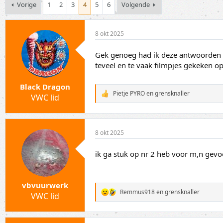
p
a
Vorige
1
2
3
4
5
6
Volgende
i
r
c
t
s
d
8 okt 2025
t
a
a
t
Gek genoeg had ik deze antwoorden ee
r
u
teveel en te vaak filmpjes gekeken op
t
m
e
r
Black Dragon
Pietje PYRO
en
grensknaller
VWC lid
W
a
a
r
d
8 okt 2025
e
r
i
ik ga stuk op nr 2 heb voor m,n gevoel
n
g
e
n
vbvuurwerk
:
Remmus918
en
grensknaller
VWC lid
W
a
a
r