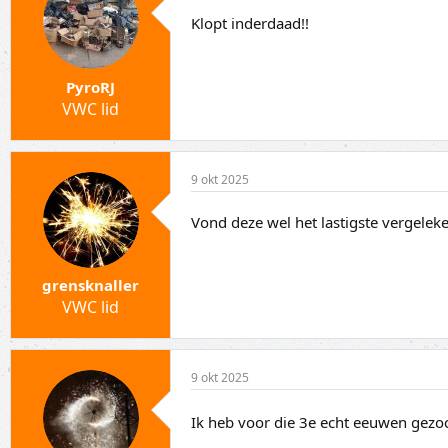
Klopt inderdaad!!
PyroRJ
VWC lid
9 okt 2025
Vond deze wel het lastigste vergeleke
grensknaller
VWC lid
9 okt 2025
Ik heb voor die 3e echt eeuwen gezoch