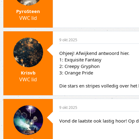
PyroSteen
VWC lid
9 okt 2025
Ohjeej! Afwijkend antwoord hier.
1: Exquisite Fantasy
2: Creepy Gryphon
3: Orange Pride
Krisvb
VWC lid
Die stars en stripes volledig over het
9 okt 2025
Vond de laatste ook lastig hoor! Op 