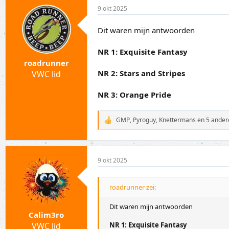
d
9 okt 2025
e
r
i
Dit waren mijn antwoorden
n
g
NR 1: Exquisite Fantasy
e
n
roadrunner
:
NR 2: Stars and Stripes
VWC lid
NR 3: Orange Pride
GMP
,
Pyroguy
,
Knettermans
en 5 ander
W
a
a
r
d
9 okt 2025
e
r
i
roadrunner zei:
n
g
e
Dit waren mijn antwoorden
n
Calim3ro
:
VWC lid
NR 1: Exquisite Fantasy