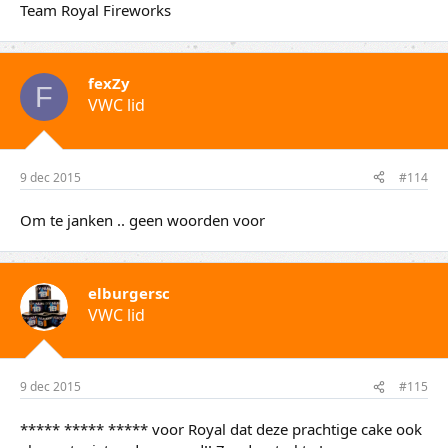
Team Royal Fireworks
fexZy
F
VWC lid
9 dec 2015
#114
Om te janken .. geen woorden voor
elburgersc
VWC lid
9 dec 2015
#115
***** ***** ***** voor Royal dat deze prachtige cake ook