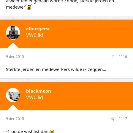
alweer teniet gedaan word!! Zonde, sterkte Jeroen en
medewer
elburgersc
VWC lid
9 dec 2015
#116
Sterkte Jeroen en medewerkers wilde ik zeggen...
blackmoon
VWC lid
9 dec 2015
#117
-1 op de wishlist dan