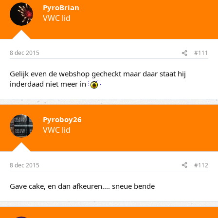
PyroBrian
VWC lid
8 dec 2015
#111
Gelijk even de webshop gecheckt maar daar staat hij
inderdaad niet meer in
Pyroboy26
VWC lid
8 dec 2015
#112
Gave cake, en dan afkeuren.... sneue bende