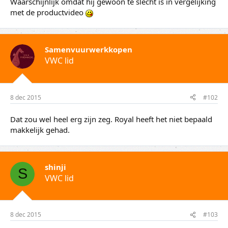
Waarschijnlijk omdat hij gewoon te slecht is in vergelijking
met de productvideo
Samenvuurwerkkopen
VWC lid
8 dec 2015
#102
Dat zou wel heel erg zijn zeg. Royal heeft het niet bepaald
makkelijk gehad.
shinji
S
VWC lid
8 dec 2015
#103