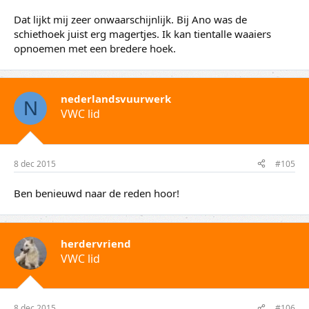
Dat lijkt mij zeer onwaarschijnlijk. Bij Ano was de
schiethoek juist erg magertjes. Ik kan tientalle waaiers
opnoemen met een bredere hoek.
nederlandsvuurwerk
N
VWC lid
8 dec 2015
#105
Ben benieuwd naar de reden hoor!
herdervriend
VWC lid
8 dec 2015
#106