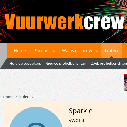
Home
Forums
Wat is er nieuw
Leden
Huidige bezoekers
Nieuwe profielberichten
Zoek profielberichten
Home
Leden
Sparkle
VWC lid