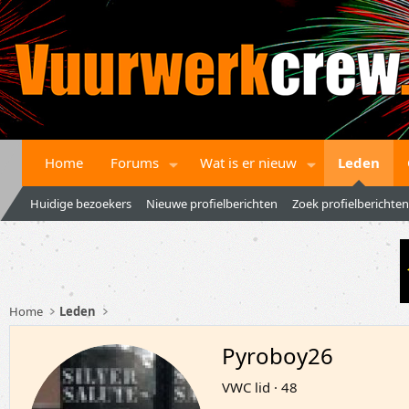
Home
Forums
Wat is er nieuw
Leden
Huidige bezoekers
Nieuwe profielberichten
Zoek profielberichten
Home
Leden
Pyroboy26
VWC lid
·
48