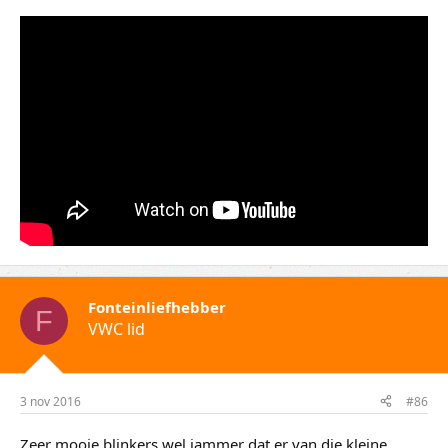
Fonteinliefhebber
F
VWC lid
3 nov 2016
#86
Zeer mooie blinkers wel jammer dat er van die kleine