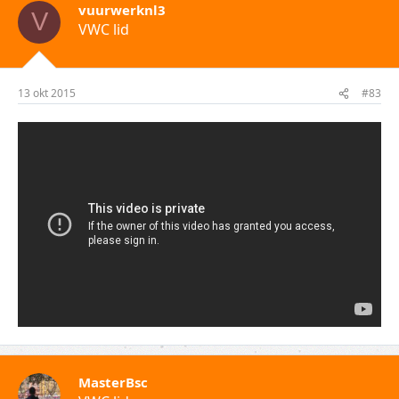
vuurwerknl3
V
VWC lid
13 okt 2015
#83
MasterBsc