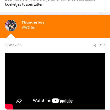
boeketjes tussen zitten .
Thunderboy
VWC lid
18 dec 2016
#87