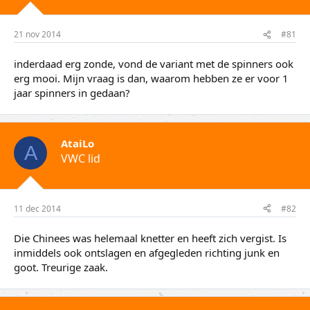
t
m
e
21 nov 2014
#81
r
inderdaad erg zonde, vond de variant met de spinners ook
erg mooi. Mijn vraag is dan, waarom hebben ze er voor 1
jaar spinners in gedaan?
AtaiLo
A
VWC lid
11 dec 2014
#82
Die Chinees was helemaal knetter en heeft zich vergist. Is
inmiddels ook ontslagen en afgegleden richting junk en
goot. Treurige zaak.