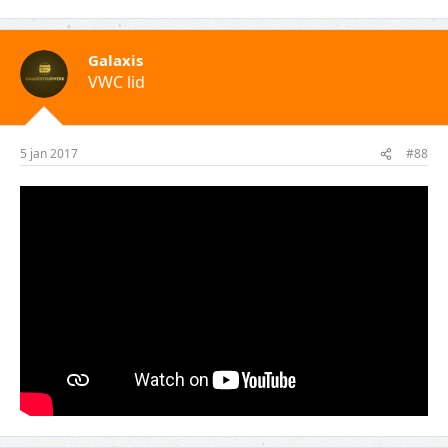
Galaxis
VWC lid
5 jan 2017
#88