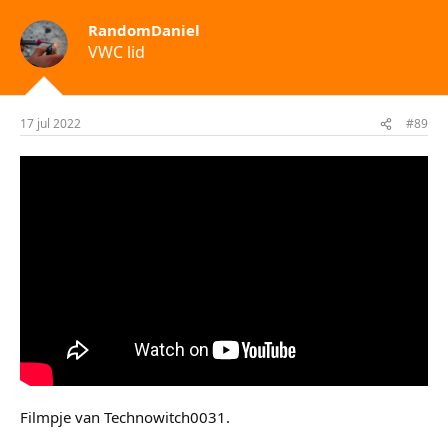
RandomDaniel
VWC lid
17 jul 2022
#89
Filmpje van Technowitch0031.