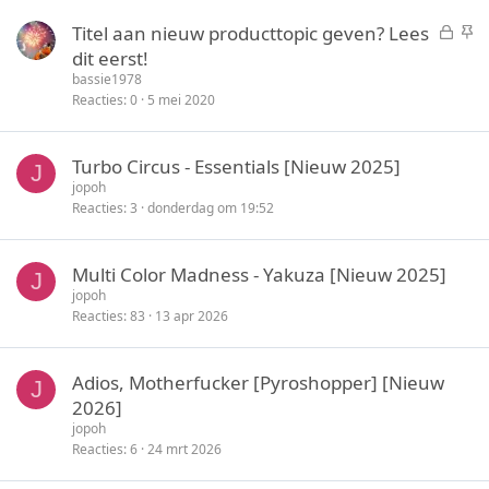
t
y
G
S
Titel aan nieuw producttopic geven? Lees
e
e
t
dit eerst!
n
s
i
bassie1978
l
c
Reacties
0
5 mei 2020
o
k
t
y
Turbo Circus - Essentials [Nieuw 2025]
e
J
jopoh
n
Reacties
3
donderdag om 19:52
Multi Color Madness - Yakuza [Nieuw 2025]
J
jopoh
Reacties
83
13 apr 2026
Adios, Motherfucker [Pyroshopper] [Nieuw
J
2026]
jopoh
Reacties
6
24 mrt 2026