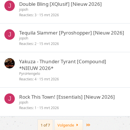
Double Bling [XQlusif] [Nieuw 2026]
J
jopoh
Reacties
3
15 mrt 2026
Tequila Slammer [Pyroshopper] [Nieuw 2026]
J
jopoh
Reacties
2
15 mrt 2026
Yakuza - Thunder Tyrant [Compound]
*NIEUW 2026*
PyroHengelo
Reacties
4
15 mrt 2026
Rock This Town! [Essentials] [Nieuw 2026]
J
jopoh
Reacties
1
15 mrt 2026
Last
1 of 7
Volgende