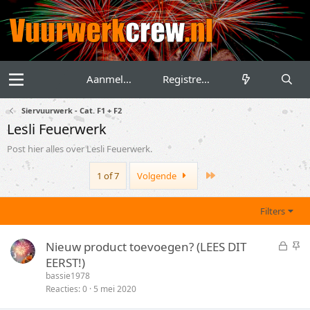
Aanmelden
Registreren
Siervuurwerk - Cat. F1 + F2
Lesli Feuerwerk
Post hier alles over Lesli Feuerwerk.
Last
1 of 7
Volgende
Filters
G
S
Nieuw product toevoegen? (LEES DIT
e
t
EERST!)
s
i
bassie1978
l
c
Reacties
0
5 mei 2020
o
k