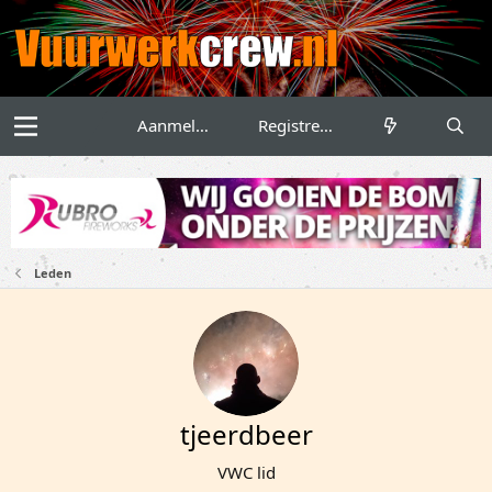
Aanmelden
Registreren
Leden
tjeerdbeer
VWC lid