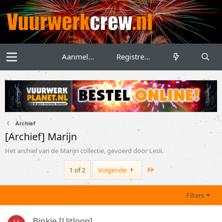
Aanmelden
Registreren
Archief
[Archief] Marijn
Het archief van de Marijn collectie, gevoerd door Lesli.
Last
1 of 2
Volgende
Filters
Binkie [Uitloop]