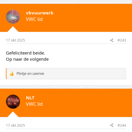
r
d
vbvuurwerk
e
VWC lid
r
i
n
g
e
17 okt 2025
#243
n
:
Gefeliciteerd beide.
Op naar de volgende
Plintje
en
uxenve
W
a
a
r
d
NLT
e
VWC lid
r
i
n
g
e
17 okt 2025
#244
n