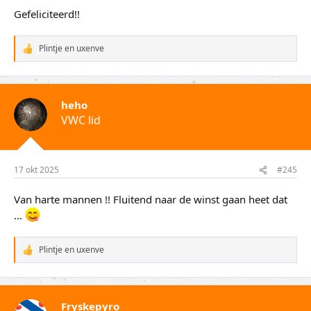
:
Gefeliciteerd!!
Plintje
en
uxenve
W
a
a
r
d
heho
e
VWC lid
r
i
n
g
e
17 okt 2025
#245
n
:
Van harte mannen !! Fluitend naar de winst gaan heet dat
...
Plintje
en
uxenve
W
a
a
r
d
Fryskepyro
e