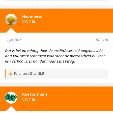
a
a
r
d
Happiness
e
VWC lid
r
i
n
g
e
12 jan 2026
#70
n
:
Dat is het jarenlang door de media/overheid opgebouwde
anti-vuurwerk sentiment waardoor de meerderheid nu voor
een verbod is. Draai dat maar eens terug.
Pyromania83
en
GMP
W
a
a
r
d
Knettermans
e
VWC lid
r
i
n
g