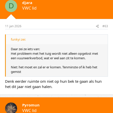
djara
e
D
VWC lid
r
i
n
g
e
11 jan 2026
#63
n
:
funkyi zei:
Daar zei ze iets van:
Het probleem met het tuig wordt niet alleen opgelost met
een vuurwerkverbod, wat er wel aan zit te komen.
Niet: het moet en zal er er komen. Tenminste of ik heb het
gemist
Denk eerder ruimte om niet op hun bek te gaan als hun
het dit jaar niet gaan halen.
Pyromun
VWC lid