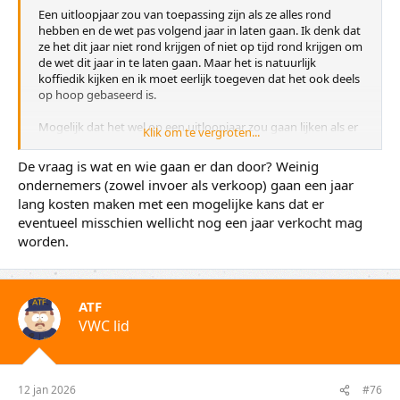
Een uitloopjaar zou van toepassing zijn als ze alles rond
hebben en de wet pas volgend jaar in laten gaan. Ik denk dat
ze het dit jaar niet rond krijgen of niet op tijd rond krijgen om
de wet dit jaar in te laten gaan. Maar het is natuurlijk
koffiedik kijken en ik moet eerlijk toegeven dat het ook deels
op hoop gebaseerd is.
Mogelijk dat het wel op een uitloopjaar zou gaan lijken als er
Klik om te vergroten...
zo lang onduidelijkheid blijft dat importeurs niets of niet
genoeg meer kunnen bestellen en we aangewezen zijn op de
De vraag is wat en wie gaan er dan door? Weinig
aanwezige voorraad en natuurlijk op overige bronnen.
ondernemers (zowel invoer als verkoop) gaan een jaar
lang kosten maken met een mogelijke kans dat er
eventueel misschien wellicht nog een jaar verkocht mag
worden.
ATF
VWC lid
12 jan 2026
#76