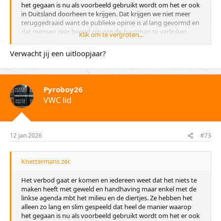
het gegaan is nu als voorbeeld gebruikt wordt om het er ook
in Duitsland doorheen te krijgen. Dat krijgen we niet meer
teruggedraaid want de publieke opinie is al lang gevormd en
dat mensen zeer bereid zijn om de buurman te verlinken
Klik om te vergroten...
hebben ze ook al lang voor elkaar.
Verwacht jij een uitloopjaar?
Of het verbod er dit jaar komt valt nog te bezien maar geloof
maar dat links alles op alles zet om dat voor elkaar te krijgen,
het staat daar wel heel hoog op de agenda. De voorwaarden
zullen denk ik al snel naar de achtergrond geduwd worden,
Pyroboy26
weinig tot geen discussie over de belachelijke plannen voor
VWC lid
handhaving en shows door verenigingen, accepteren zoals
het er nu ligt en door. De compensatie gaat denk ik ook een
handje klap worden waarmee de importeurs er redelijk tot
goed uitkomen en de detailhandel in z'n zak gescheten
12 jan 2026
#73
wordt. Ondernemersrisico he meneer en doe ze de groeten
bij het UWV als je het hoofd niet meer boven water kan
houden.
Knettermans zei:
Het verbod gaat er komen en iedereen weet dat het niets te
maken heeft met geweld en handhaving maar enkel met de
linkse agenda mbt het milieu en de diertjes. Ze hebben het
alleen zo lang en slim gespeeld dat heel de manier waarop
het gegaan is nu als voorbeeld gebruikt wordt om het er ook