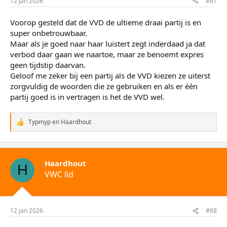
12 jan 2026
#67
Voorop gesteld dat de VVD de ultieme draai partij is en
super onbetrouwbaar.
Maar als je goed naar haar luistert zegt inderdaad ja dat
verbod daar gaan we naartoe, maar ze benoemt expres
geen tijdstip daarvan.
Geloof me zeker bij een partij als de VVD kiezen ze uiterst
zorgvuldig de woorden die ze gebruiken en als er één
partij goed is in vertragen is het de VVD wel.
Typmyp
en
Haardhout
W
a
a
r
d
Haardhout
e
H
VWC lid
r
i
n
g
e
12 jan 2026
#68
n
: