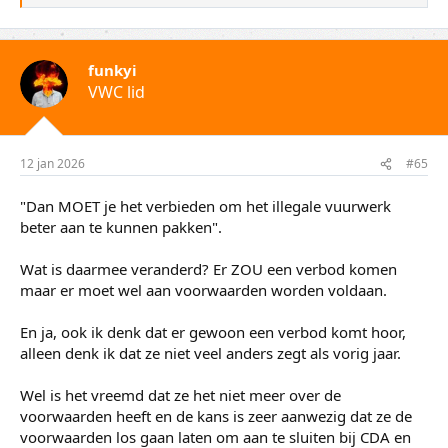
a
a
r
d
funkyi
e
VWC lid
r
i
n
g
e
12 jan 2026
#65
n
:
"Dan MOET je het verbieden om het illegale vuurwerk
beter aan te kunnen pakken".
Wat is daarmee veranderd? Er ZOU een verbod komen
maar er moet wel aan voorwaarden worden voldaan.
En ja, ook ik denk dat er gewoon een verbod komt hoor,
alleen denk ik dat ze niet veel anders zegt als vorig jaar.
Wel is het vreemd dat ze het niet meer over de
voorwaarden heeft en de kans is zeer aanwezig dat ze de
voorwaarden los gaan laten om aan te sluiten bij CDA en