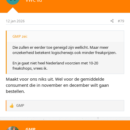
VWC lid
12 jan 2026
#79
GMP zei:
Die zullen er eerder toe geneigd zijn wellicht. Maar meer
onzekerheid betekent logischerwijs ook minder freakprijzen.
En je gaat niet heel Nederland voorzien met 10-20
freakshops, vrees ik.
Maakt voor ons niks uit. Wel voor de gemiddelde
consument die in november en december wilt gaan
bestellen.
GMP
W
a
a
r
d
GMP