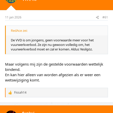
r
u
t
m
e
11 jan 2026
#61
r
RedAce zei:
De VVD is om jongens, geen voorwaarde meer voor het
vuurwerkverbod. Ze zijn nu gewoon volledig om, het
vuurwerkverbod moet en zal er komen. Aldus Yesilgöz.
Maar volgens mij zijn de gestelde voorwaarden wettelijk
bindend.
En kan hier alleen van worden afgezien als er weer een
wetswijziging komt.
Fissah14
W
a
a
r
d
funkyi