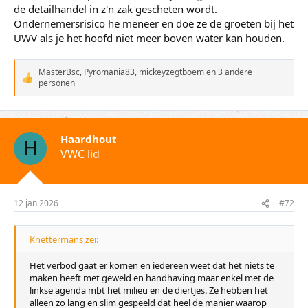
de detailhandel in z'n zak gescheten wordt.
Ondernemersrisico he meneer en doe ze de groeten bij het
UWV als je het hoofd niet meer boven water kan houden.
MasterBsc
,
Pyromania83
,
mickeyzegtboem
en 3 andere
W
personen
a
a
r
d
e
Haardhout
H
r
VWC lid
i
n
g
e
n
12 jan 2026
#72
:
Knettermans zei:
Het verbod gaat er komen en iedereen weet dat het niets te
maken heeft met geweld en handhaving maar enkel met de
linkse agenda mbt het milieu en de diertjes. Ze hebben het
alleen zo lang en slim gespeeld dat heel de manier waarop