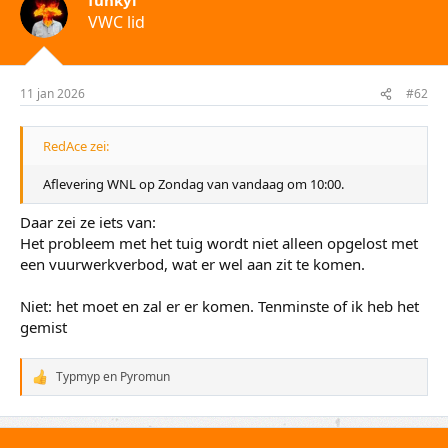
e
VWC lid
r
i
n
g
e
11 jan 2026
#62
n
:
RedAce zei:
Aflevering WNL op Zondag van vandaag om 10:00.
Daar zei ze iets van:
Het probleem met het tuig wordt niet alleen opgelost met
een vuurwerkverbod, wat er wel aan zit te komen.
Niet: het moet en zal er er komen. Tenminste of ik heb het
gemist
Typmyp
en
Pyromun
W
a
a
r
d