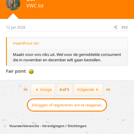
e
VWC lid
r
i
n
g
e
12 jan 2026
#80
n
:
Haardhout zei:
Maakt voor ons niks uit. Wel voor de gemiddelde consument
die in november en december wilt gaan bestellen.
Fair point
First
Last
Vorige
4 of 5
Volgende
Inloggen of registreren om te reageren.
Vuurwerkbranche - Verenigingen / Stichtingen