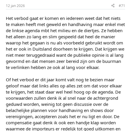
e
12 jan 2026
#71
n
:
Het verbod gaat er komen en iedereen weet dat het niets
te maken heeft met geweld en handhaving maar enkel met
de linkse agenda mbt het milieu en de diertjes. Ze hebben
het alleen zo lang en slim gespeeld dat heel de manier
waarop het gegaan is nu als voorbeeld gebruikt wordt om
het er ook in Duitsland doorheen te krijgen. Dat krijgen we
niet meer teruggedraaid want de publieke opinie is al lang
gevormd en dat mensen zeer bereid zijn om de buurman
te verlinken hebben ze ook al lang voor elkaar.
Of het verbod er dit jaar komt valt nog te bezien maar
geloof maar dat links alles op alles zet om dat voor elkaar
te krijgen, het staat daar wel heel hoog op de agenda. De
voorwaarden zullen denk ik al snel naar de achtergrond
geduwd worden, weinig tot geen discussie over de
belachelijke plannen voor handhaving en shows door
verenigingen, accepteren zoals het er nu ligt en door. De
compensatie gaat denk ik ook een handje klap worden
waarmee de importeurs er redelijk tot goed uitkomen en