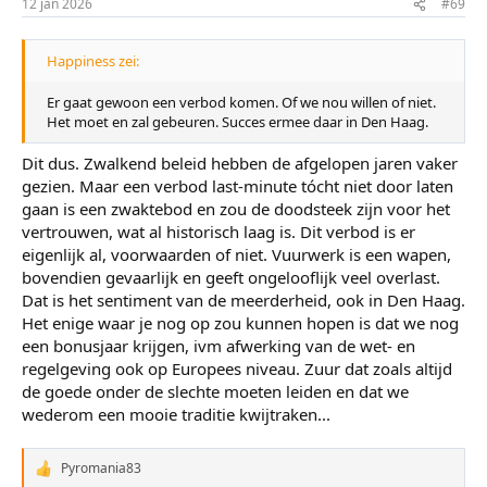
12 jan 2026
#69
Happiness zei:
Er gaat gewoon een verbod komen. Of we nou willen of niet.
Het moet en zal gebeuren. Succes ermee daar in Den Haag.
Dit dus. Zwalkend beleid hebben de afgelopen jaren vaker
gezien. Maar een verbod last-minute tócht niet door laten
gaan is een zwaktebod en zou de doodsteek zijn voor het
vertrouwen, wat al historisch laag is. Dit verbod is er
eigenlijk al, voorwaarden of niet. Vuurwerk is een wapen,
bovendien gevaarlijk en geeft ongelooflijk veel overlast.
Dat is het sentiment van de meerderheid, ook in Den Haag.
Het enige waar je nog op zou kunnen hopen is dat we nog
een bonusjaar krijgen, ivm afwerking van de wet- en
regelgeving ook op Europees niveau. Zuur dat zoals altijd
de goede onder de slechte moeten leiden en dat we
wederom een mooie traditie kwijtraken...
Pyromania83
W