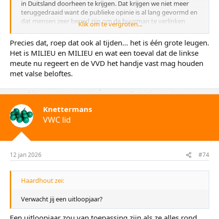
in Duitsland doorheen te krijgen. Dat krijgen we niet meer
teruggedraaid want de publieke opinie is al lang gevormd en
dat mensen zeer bereid zijn om de buurman te verlinken
Klik om te vergroten...
hebben ze ook al lang voor elkaar.
Precies dat, roep dat ook al tijden... het is één grote leugen.
Of het verbod er dit jaar komt valt nog te bezien maar geloof
Het is MILIEU en MILIEU en wat een toeval dat de linkse
maar dat links alles op alles zet om dat voor elkaar te krijgen,
meute nu regeert en de VVD het handje vast mag houden
het staat daar wel heel hoog op de agenda. De voorwaarden
met valse beloftes.
zullen denk ik al snel naar de achtergrond geduwd worden,
weinig tot geen discussie over de belachelijke plannen voor
handhaving en shows door verenigingen, accepteren zoals
het er nu ligt en door. De compensatie gaat denk ik ook een
Knettermans
handje klap worden waarmee de importeurs er redelijk tot
goed uitkomen en de detailhandel in z'n zak gescheten
VWC lid
wordt. Ondernemersrisico he meneer en doe ze de groeten
bij het UWV als je het hoofd niet meer boven water kan
houden.
12 jan 2026
#74
Haardhout zei:
Verwacht jij een uitloopjaar?
Een uitloopjaar zou van toepassing zijn als ze alles rond