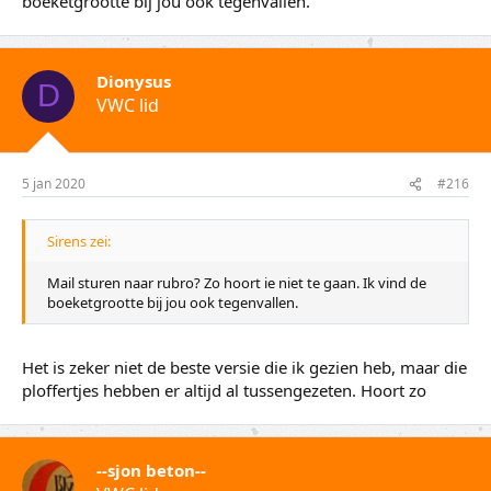
boeketgrootte bij jou ook tegenvallen.
Dionysus
D
VWC lid
5 jan 2020
#216
Sirens zei:
Mail sturen naar rubro? Zo hoort ie niet te gaan. Ik vind de
boeketgrootte bij jou ook tegenvallen.
Het is zeker niet de beste versie die ik gezien heb, maar die
ploffertjes hebben er altijd al tussengezeten. Hoort zo
--sjon beton--