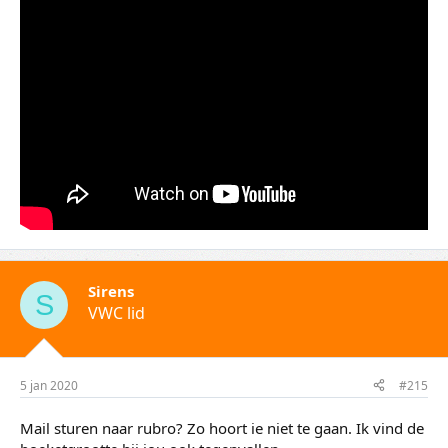
Sirens
S
VWC lid
5 jan 2020
#215
Mail sturen naar rubro? Zo hoort ie niet te gaan. Ik vind de