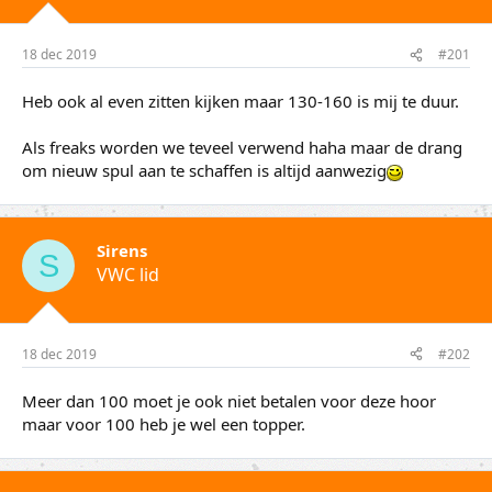
t
m
e
18 dec 2019
#201
r
Heb ook al even zitten kijken maar 130-160 is mij te duur.
Als freaks worden we teveel verwend haha maar de drang
om nieuw spul aan te schaffen is altijd aanwezig
Sirens
S
VWC lid
18 dec 2019
#202
Meer dan 100 moet je ook niet betalen voor deze hoor
maar voor 100 heb je wel een topper.