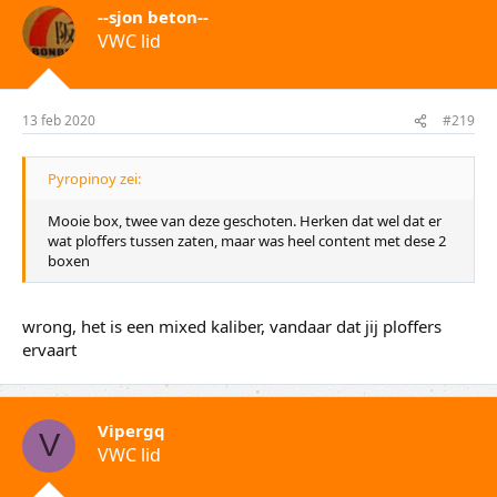
--sjon beton--
VWC lid
13 feb 2020
#219
Pyropinoy zei:
Mooie box, twee van deze geschoten. Herken dat wel dat er
wat ploffers tussen zaten, maar was heel content met dese 2
boxen
wrong, het is een mixed kaliber, vandaar dat jij ploffers
ervaart
Vipergq
V
VWC lid