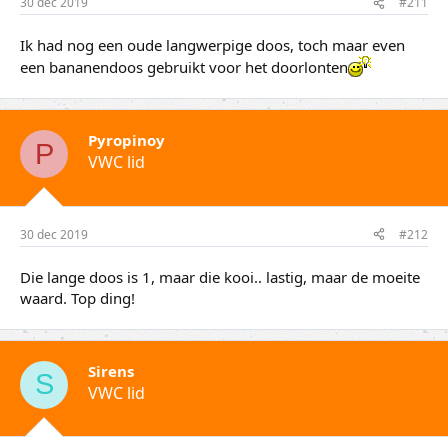
30 dec 2019
#211
Ik had nog een oude langwerpige doos, toch maar even
een bananendoos gebruikt voor het doorlonten
Pyropinoy
P
VWC lid
30 dec 2019
#212
Die lange doos is 1, maar die kooi.. lastig, maar de moeite
waard. Top ding!
Sirens
S
VWC lid