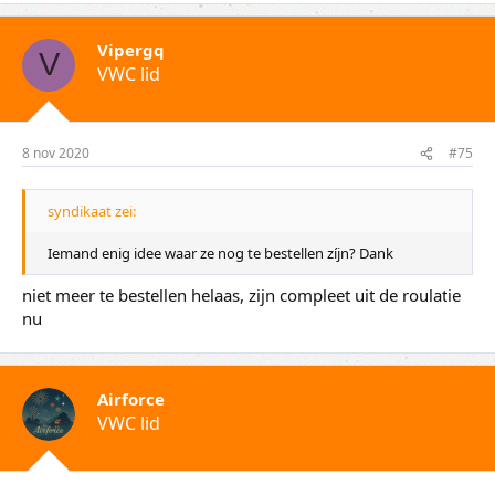
Vipergq
V
VWC lid
8 nov 2020
#75
syndikaat zei:
Iemand enig idee waar ze nog te bestellen zíjn? Dank
niet meer te bestellen helaas, zijn compleet uit de roulatie
nu
Airforce
VWC lid