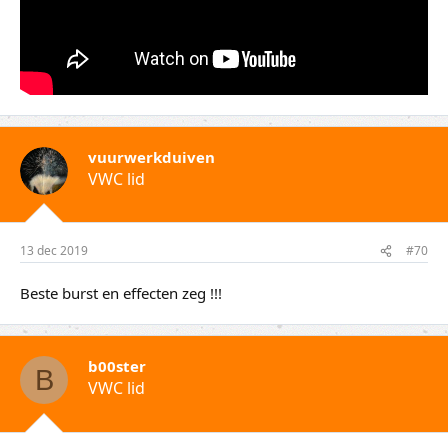
vuurwerkduiven
VWC lid
13 dec 2019
#70
Beste burst en effecten zeg !!!
b00ster
B
VWC lid