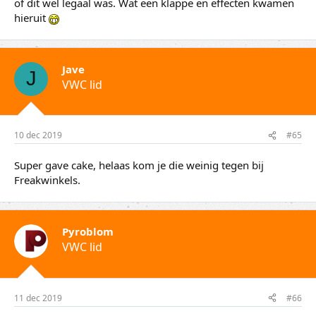
of dit wel legaal was. Wat een klappe en effecten kwamen
hieruit
Jave
J
VWC lid
10 dec 2019
#65
Super gave cake, helaas kom je die weinig tegen bij
Freakwinkels.
Pyroblom
VWC lid
11 dec 2019
#66