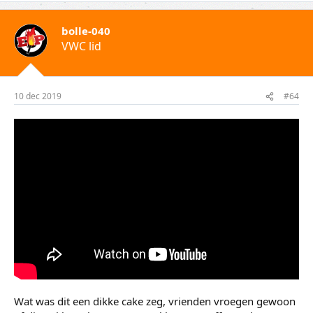
bolle-040
VWC lid
10 dec 2019
#64
Wat was dit een dikke cake zeg, vrienden vroegen gewoon