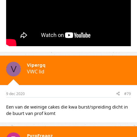
Vipergq
V
VWC lid
9 dec 2020
#79
Een van de weinige cakes die kwa burst/spreiding dicht in
de buurt van prof komt
PyroFreaqz