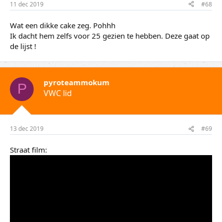
11 dec 2019
#68
Wat een dikke cake zeg. Pohhh
Ik dacht hem zelfs voor 25 gezien te hebben. Deze gaat op
de lijst !
pyroteammokum
P
VWC lid
13 dec 2019
#69
Straat film: