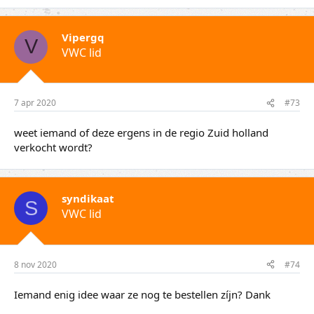
Vipergq
V
VWC lid
7 apr 2020
#73
weet iemand of deze ergens in de regio Zuid holland
verkocht wordt?
syndikaat
S
VWC lid
8 nov 2020
#74
Iemand enig idee waar ze nog te bestellen zíjn? Dank