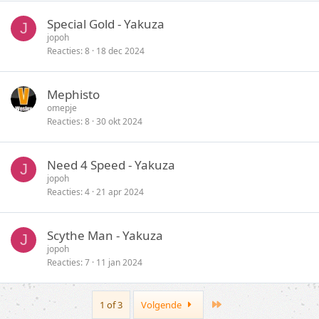
Special Gold - Yakuza
J
jopoh
Reacties
8
18 dec 2024
Mephisto
omepje
Reacties
8
30 okt 2024
Need 4 Speed - Yakuza
J
jopoh
Reacties
4
21 apr 2024
Scythe Man - Yakuza
J
jopoh
Reacties
7
11 jan 2024
Last
1 of 3
Volgende