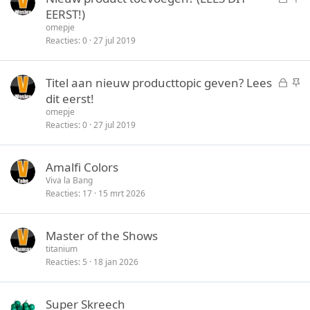
e
t
EERST!)
s
i
omepje
l
c
Reacties
0
27 jul 2019
o
k
t
y
G
S
Titel aan nieuw producttopic geven? Lees
e
e
t
dit eerst!
n
s
i
omepje
l
c
Reacties
0
27 jul 2019
o
k
t
y
Amalfi Colors
e
Viva la Bang
n
Reacties
17
15 mrt 2026
Master of the Shows
titanium
Reacties
5
18 jan 2026
Super Skreech