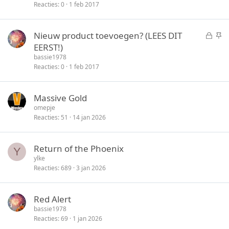
l
c
Reacties
0
1 feb 2017
o
k
t
y
G
S
Nieuw product toevoegen? (LEES DIT
e
e
t
EERST!)
n
s
i
bassie1978
l
c
Reacties
0
1 feb 2017
o
k
t
y
Massive Gold
e
omepje
n
Reacties
51
14 jan 2026
Return of the Phoenix
Y
ylke
Reacties
689
3 jan 2026
Red Alert
bassie1978
Reacties
69
1 jan 2026