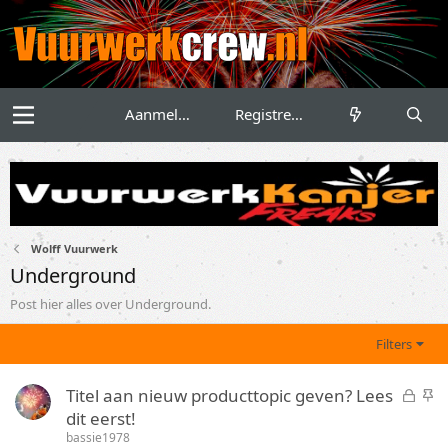
Aanmelden
Registreren
Wolff Vuurwerk
Underground
Post hier alles over Underground.
Filters
G
S
Titel aan nieuw producttopic geven? Lees
e
t
dit eerst!
s
i
bassie1978