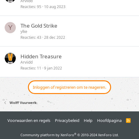
Arviidd
Reacties
95
10 aug 2023
The Gold Strike
Y
ylke
Reacties
43
28 dec 2022
Hidden Treasure
Arviidd
Reacties
11
9 jan 2022
Inloggen of registreren om te reageren.
Wolff Vuurwerk
Voorwaarden en regels
Privacybeleid
Help
Hoofdpagina
R
S
S
®
Community platform by XenForo
© 2010-2024 XenForo Ltd.