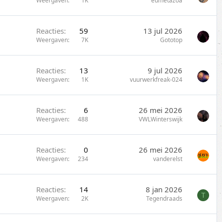
Weergaven
1K
eumetazoa
Reacties
59
13 jul 2026
Weergaven
7K
Gototop
Reacties
13
9 jul 2026
Weergaven
1K
vuurwerkfreak-024
Reacties
6
26 mei 2026
Weergaven
488
VWLWinterswijk
Reacties
0
26 mei 2026
Weergaven
234
vanderelst
Reacties
14
8 jan 2026
T
Weergaven
2K
Tegendraads