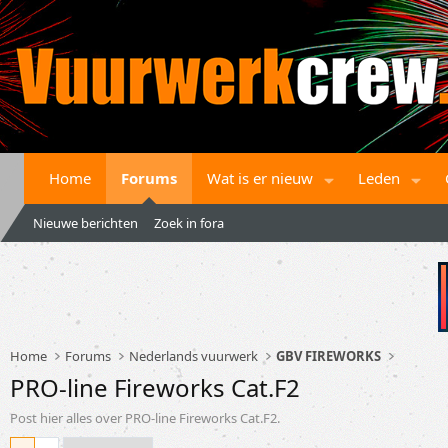
Home
Forums
Wat is er nieuw
Leden
Nieuwe berichten
Zoek in fora
Home
Forums
Nederlands vuurwerk
GBV FIREWORKS
PRO-line Fireworks Cat.F2
Post hier alles over PRO-line Fireworks Cat.F2.