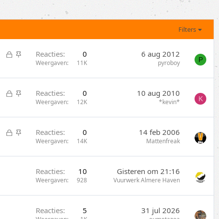
Filters
G
S
Reacties
0
6 aug 2012
P
e
t
Weergaven
11K
pyroboy
s
i
l
c
G
S
Reacties
0
10 aug 2010
o
k
K
e
t
Weergaven
12K
*kevin*
t
y
s
i
e
l
c
n
G
S
Reacties
0
14 feb 2006
o
k
e
t
Weergaven
14K
Mattenfreak
t
y
s
i
e
l
c
n
Reacties
10
Gisteren om 21:16
o
k
Weergaven
928
Vuurwerk Almere Haven
t
y
e
n
Reacties
5
31 jul 2026