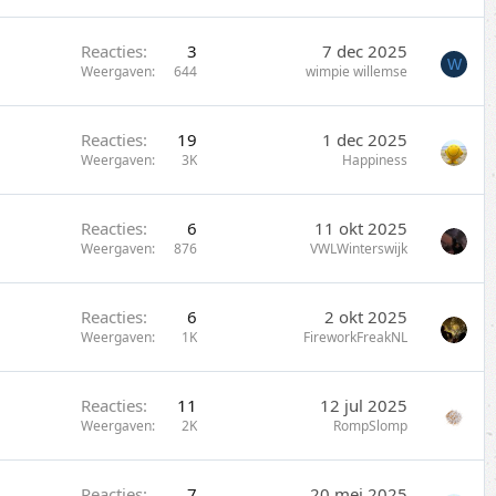
Reacties
3
7 dec 2025
W
Weergaven
644
wimpie willemse
Reacties
19
1 dec 2025
Weergaven
3K
Happiness
Reacties
6
11 okt 2025
Weergaven
876
VWLWinterswijk
Reacties
6
2 okt 2025
Weergaven
1K
FireworkFreakNL
Reacties
11
12 jul 2025
Weergaven
2K
RompSlomp
Reacties
7
20 mei 2025