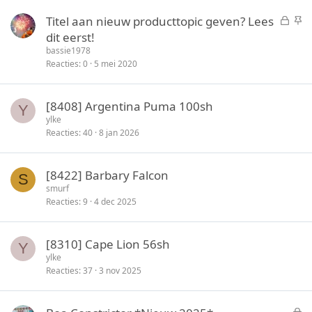
t
y
G
S
Titel aan nieuw producttopic geven? Lees
e
e
t
dit eerst!
n
s
i
bassie1978
l
c
Reacties
0
5 mei 2020
o
k
t
y
[8408] Argentina Puma 100sh
e
Y
ylke
n
Reacties
40
8 jan 2026
[8422] Barbary Falcon
S
smurf
Reacties
9
4 dec 2025
[8310] Cape Lion 56sh
Y
ylke
Reacties
37
3 nov 2025
G