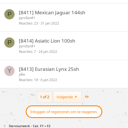
[8411] Mexican Jaguar 144sh
P
pyrofan#1
Reacties
23
31 jan 2022
[8414] Asiatic Lion 100sh
P
pyrofan#1
Reacties
7
24 jan 2022
[8413] Eurasian Lynx 25sh
Y
ylke
Reacties
18
6 jan 2022
Last
1 of 2
Volgende
Inloggen of registreren om te reageren.
Siervuurwerk - Cat. F1 + F2