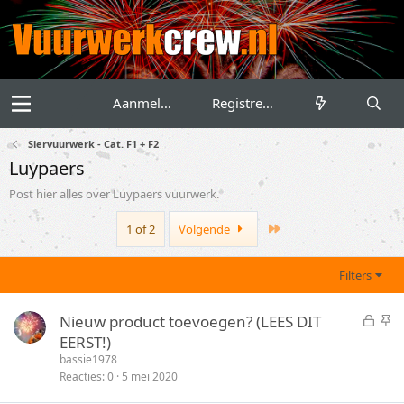
Aanmelden
Registreren
Siervuurwerk - Cat. F1 + F2
Luypaers
Post hier alles over Luypaers vuurwerk.
Last
1 of 2
Volgende
Filters
G
S
Nieuw product toevoegen? (LEES DIT
e
t
EERST!)
s
i
bassie1978
l
c
Reacties
0
5 mei 2020
o
k