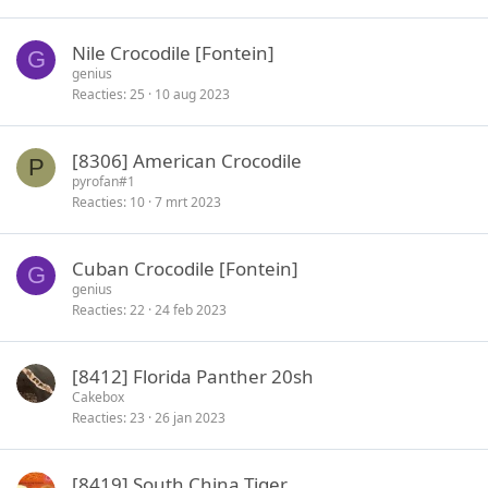
Nile Crocodile [Fontein]
G
genius
Reacties
25
10 aug 2023
[8306] American Crocodile
P
pyrofan#1
Reacties
10
7 mrt 2023
Cuban Crocodile [Fontein]
G
genius
Reacties
22
24 feb 2023
[8412] Florida Panther 20sh
Cakebox
Reacties
23
26 jan 2023
[8419] South China Tiger