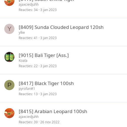
ajaxciedjuhh
Reacties
34
3 jan 2023
[8409] Sunda Clouded Leopard 120sh
Y
ylke
Reacties
41
3 jan 2023
[9015] Bali Tiger [Ass.]
Koala
Reacties
22
3 jan 2023
[8417] Black Tiger 100sh
P
pyrofan#1
Reacties
13
3 jan 2023
[8415] Arabian Leopard 100sh
ajaxciedjuhh
Reacties
39
26 nov 2022