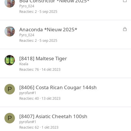
Boa Constrictor *Nieuw 2025*
e
Pyro_024
Reacties
2
5 sep 2025
s
l
o
G
Anaconda *Nieuw 2025*
t
e
Pyro_024
e
Reacties
2
5 sep 2025
s
n
l
o
[8418] Maltese Tiger
t
Koala
e
Reacties
76
14 okt 2023
n
[8406] Costa Rican Cougar 144sh
P
pyrofan#1
Reacties
40
13 okt 2023
[8407] Asiatic Cheetah 100sh
P
pyrofan#1
Reacties
62
1 okt 2023