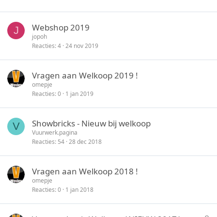
c
k
Webshop 2019
J
y
jopoh
Reacties
4
24 nov 2019
Vragen aan Welkoop 2019 !
omepje
Reacties
0
1 jan 2019
Showbricks - Nieuw bij welkoop
V
Vuurwerk.pagina
Reacties
54
28 dec 2018
Vragen aan Welkoop 2018 !
omepje
Reacties
0
1 jan 2018