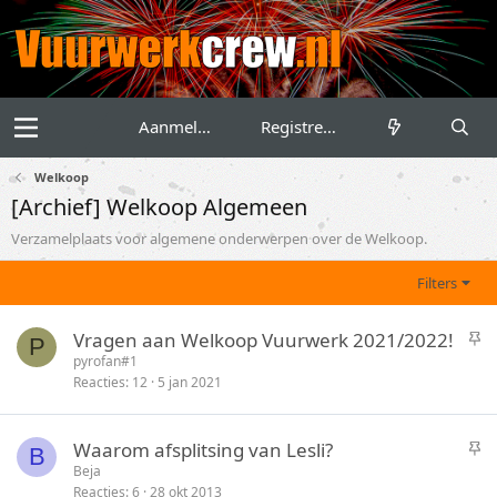
Aanmelden
Registreren
Welkoop
[Archief] Welkoop Algemeen
Verzamelplaats voor algemene onderwerpen over de Welkoop.
Filters
S
Vragen aan Welkoop Vuurwerk 2021/2022!
P
t
pyrofan#1
Reacties
12
5 jan 2021
i
c
k
S
Waarom afsplitsing van Lesli?
B
y
t
Beja
Reacties
6
28 okt 2013
i