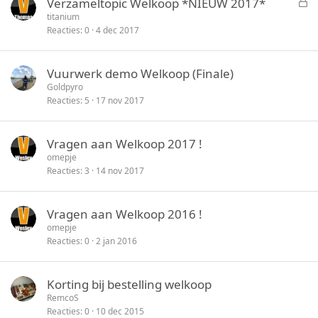
G
Verzameltopic Welkoop *NIEUW 2017*
e
titanium
Reacties
0
4 dec 2017
s
l
o
Vuurwerk demo Welkoop (Finale)
t
Goldpyro
e
Reacties
5
17 nov 2017
n
Vragen aan Welkoop 2017 !
omepje
Reacties
3
14 nov 2017
Vragen aan Welkoop 2016 !
omepje
Reacties
0
2 jan 2016
Korting bij bestelling welkoop
RemcoS
Reacties
0
10 dec 2015