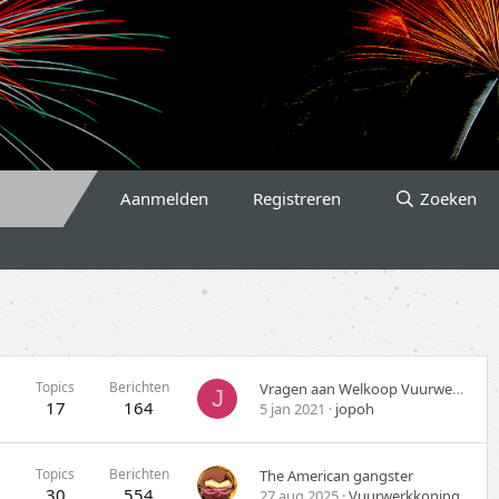
Aanmelden
Registreren
Zoeken
Topics
Berichten
Vragen aan Welkoop Vuurwerk 2021/2022!
J
17
164
5 jan 2021
jopoh
Topics
Berichten
The American gangster
30
554
27 aug 2025
Vuurwerkkoning