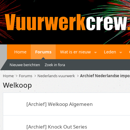
Home
Forums
Wat is er nieuw
Leden
Nieuwe berichten
Zoek in fora
Home
Forums
Nederlands vuurwerk
Archief Nederlandse impo
Welkoop
[Archief] Welkoop Algemeen
[Archief] Knock Out Series