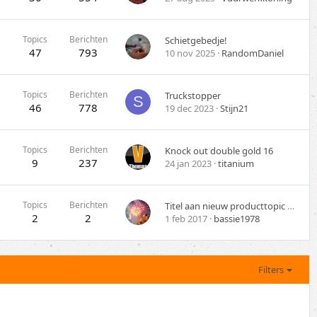
Topics
Berichten
Schietgebedje!
47
793
10 nov 2025
RandomDaniel
Topics
Berichten
Truckstopper
S
46
778
19 dec 2023
Stijn21
Topics
Berichten
Knock out double gold 16
9
237
24 jan 2023
titanium
Topics
Berichten
Titel aan nieuw producttopic geven? Lees dit eerst!
2
2
1 feb 2017
bassie1978
Filters