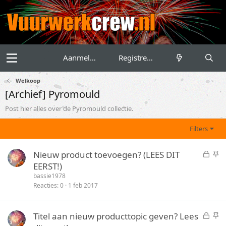
Aanmelden
Registreren
Welkoop
[Archief] Pyromould
Post hier alles over de Pyromould collectie.
Filters
G
S
Nieuw product toevoegen? (LEES DIT
e
t
EERST!)
s
i
bassie1978
l
c
Reacties
0
1 feb 2017
o
k
t
y
G
S
Titel aan nieuw producttopic geven? Lees
e
e
t