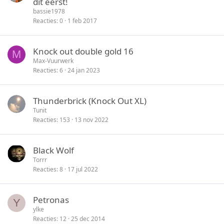
dit eerst!
n
s
i
bassie1978
l
c
Reacties
0
1 feb 2017
o
k
t
y
Knock out double gold 16
e
M
Max-Vuurwerk
n
Reacties
6
24 jan 2023
Thunderbrick (Knock Out XL)
Tunit
Reacties
153
13 nov 2022
Black Wolf
Torrr
Reacties
8
17 jul 2022
Petronas
Y
ylke
Reacties
12
25 dec 2014