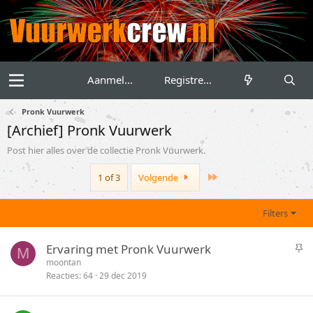
Aanmelden
Registreren
Pronk Vuurwerk
[Archief] Pronk Vuurwerk
Post hier alles over de collectie Pronk Vuurwerk.
Last
1 of 3
Volgende
Filters
S
Ervaring met Pronk Vuurwerk
M
t
moontan
Reacties
64
29 dec 2019
i
c
k