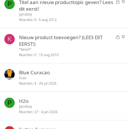
G
S
Titel aan nieuw producttopic geven? Lees
P
y
e
t
dit eerst!
s
i
pyroboy
l
c
Reacties
0
6 aug 2012
o
k
t
y
G
S
Nieuw product toevoegen? (LEES DIT
e
K
e
t
EERST!)
n
s
i
*kevin*
l
c
Reacties
0
10 aug 2010
o
k
t
y
Blue Curacao
e
Scav
n
Reacties
4
28 jul 2026
H2o
P
pyroboy
Reacties
37
4 jan 2026