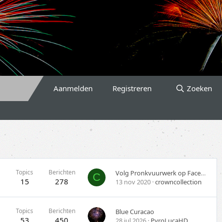
Aanmelden
Registreren
Zoeken
Topics
Berichten
Volg Pronkvuurwerk op Facebook.
C
15
278
13 nov 2020
crowncollection
Topics
Berichten
Blue Curacao
53
450
28 jul 2026
PyroLucaHD