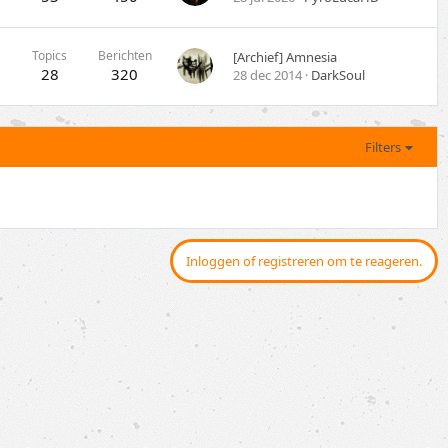
Topics
Berichten
[Archief] Amnesia
28
320
28 dec 2014
DarkSoul
Filters
Inloggen of registreren om te reageren.