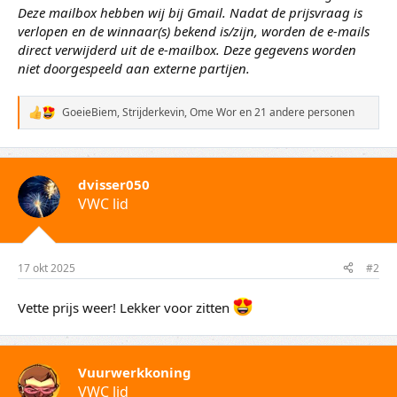
Deze mailbox hebben wij bij Gmail. Nadat de prijsvraag is
verlopen en de winnaar(s) bekend is/zijn, worden de e-mails
direct verwijderd uit de e-mailbox. Deze gegevens worden
niet doorgespeeld aan externe partijen.
GoeieBiem
,
Strijderkevin
,
Ome Wor
en 21 andere personen
W
a
a
r
d
dvisser050
e
VWC lid
r
i
n
g
e
17 okt 2025
#2
n
:
Vette prijs weer! Lekker voor zitten
Vuurwerkkoning
VWC lid