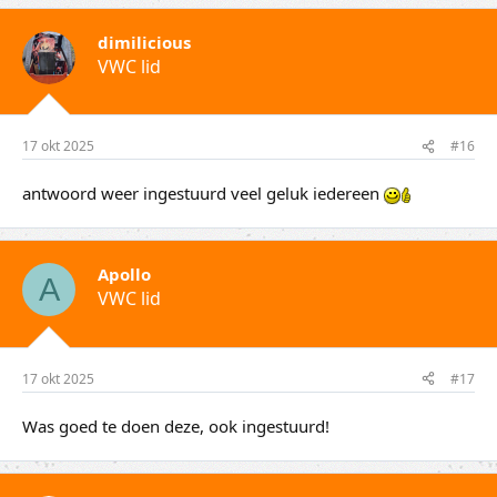
dimilicious
VWC lid
17 okt 2025
#16
antwoord weer ingestuurd veel geluk iedereen
Apollo
A
VWC lid
17 okt 2025
#17
Was goed te doen deze, ook ingestuurd!