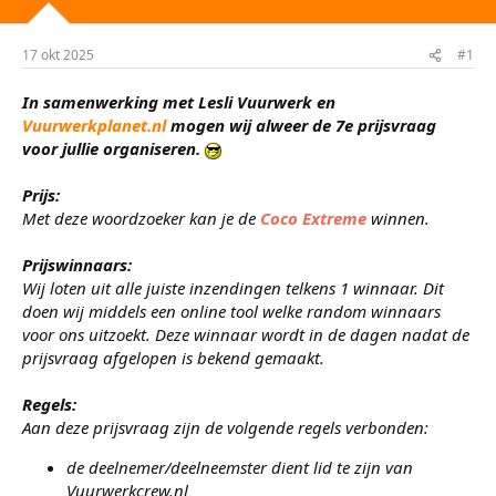
t
m
e
17 okt 2025
#1
r
In samenwerking met Lesli Vuurwerk en
Vuurwerkplanet.nl
mogen wij alweer de 7e prijsvraag
voor jullie organiseren.
Prijs:
Met deze woordzoeker kan je de
Coco Extreme
winnen.
Prijswinnaars:
Wij loten uit alle juiste inzendingen telkens 1 winnaar. Dit
doen wij middels een online tool welke random winnaars
voor ons uitzoekt. Deze winnaar wordt in de dagen nadat de
prijsvraag afgelopen is bekend gemaakt.
Regels:
Aan deze prijsvraag zijn de volgende regels verbonden:
de deelnemer/deelneemster dient lid te zijn van
Vuurwerkcrew.nl