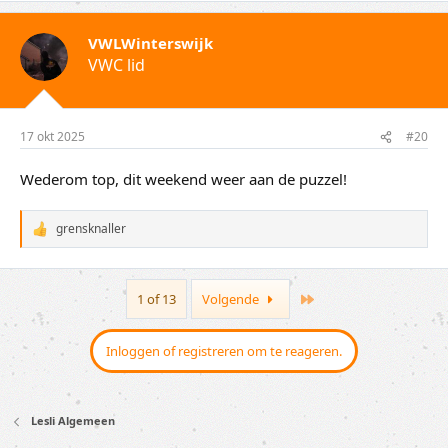
VWLWinterswijk
VWC lid
17 okt 2025
#20
Wederom top, dit weekend weer aan de puzzel!
grensknaller
W
a
a
r
Last
1 of 13
Volgende
d
e
r
i
Inloggen of registreren om te reageren.
n
g
e
n
Lesli Algemeen
: