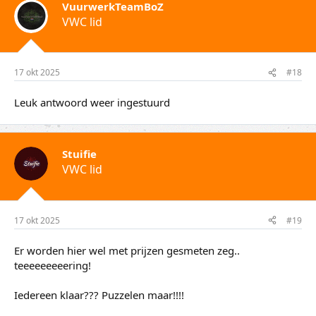
VuurwerkTeamBoZ
VWC lid
17 okt 2025
#18
Leuk antwoord weer ingestuurd
Stuifie
VWC lid
17 okt 2025
#19
Er worden hier wel met prijzen gesmeten zeg..
teeeeeeeeering!
Iedereen klaar??? Puzzelen maar!!!!