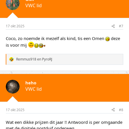
VWC lid
17 okt 2025
#7
Coco, zo noemde ik mezelf als kind, tis een Omen
deze
is voor mij
Remmus918
en
PyroRJ
W
a
a
r
d
heho
e
VWC lid
r
i
n
g
e
17 okt 2025
#8
n
:
Wat een dikke prijzen dit jaar !! Antwoord is per omgaande
met de digitale postduif onderweg