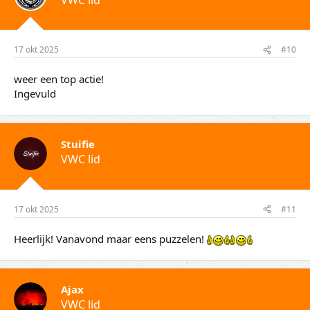
17 okt 2025
#10
weer een top actie!
Ingevuld
Stuifie
VWC lid
17 okt 2025
#11
Heerlijk! Vanavond maar eens puzzelen!
Ajax
VWC lid