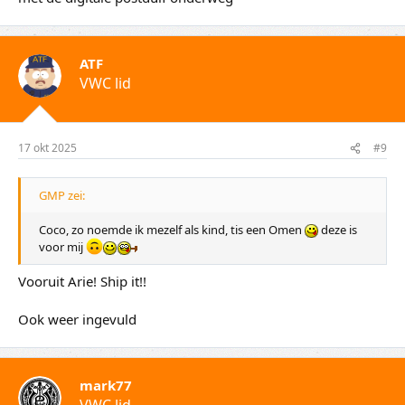
ATF
VWC lid
17 okt 2025
#9
GMP zei:
Coco, zo noemde ik mezelf als kind, tis een Omen
deze is
voor mij
Vooruit Arie! Ship it!!
Ook weer ingevuld
mark77
VWC lid