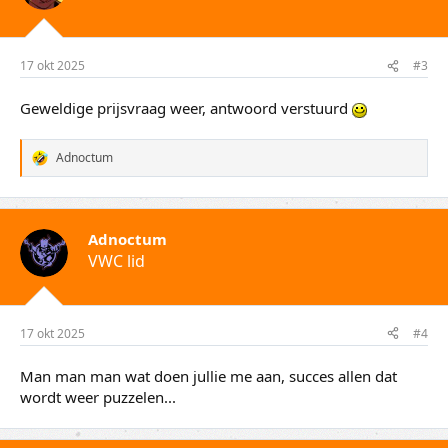
17 okt 2025
#3
Geweldige prijsvraag weer, antwoord verstuurd
Adnoctum
W
a
a
r
d
Adnoctum
e
VWC lid
r
i
n
g
e
17 okt 2025
#4
n
:
Man man man wat doen jullie me aan, succes allen dat
wordt weer puzzelen...