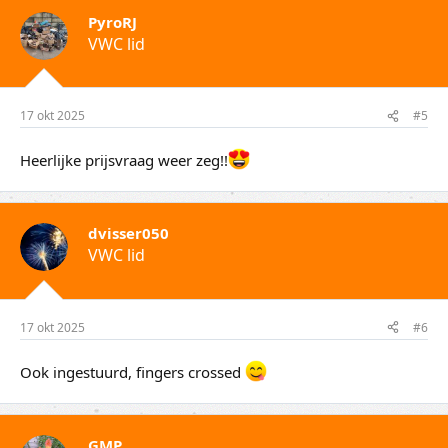
PyroRJ
VWC lid
17 okt 2025
#5
Heerlijke prijsvraag weer zeg!!
dvisser050
VWC lid
17 okt 2025
#6
Ook ingestuurd, fingers crossed
GMP