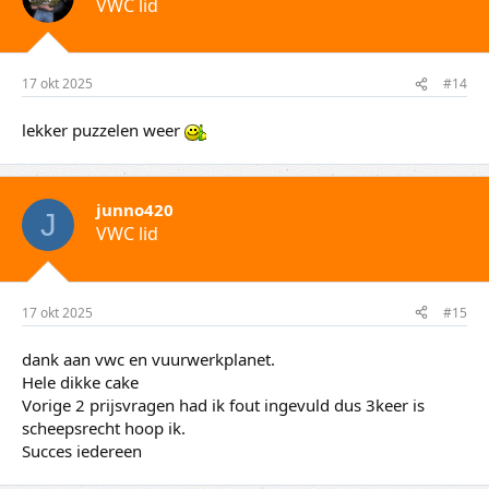
VWC lid
17 okt 2025
#14
lekker puzzelen weer
junno420
J
VWC lid
17 okt 2025
#15
dank aan vwc en vuurwerkplanet.
Hele dikke cake
Vorige 2 prijsvragen had ik fout ingevuld dus 3keer is
scheepsrecht hoop ik.
Succes iedereen