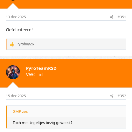
i
n
g
e
13 dec 2025
#351
n
:
Gefeliciteerd!
Pyroboy26
W
a
a
r
d
PyroTeamRSD
e
VWC lid
r
i
n
g
e
15 dec 2025
#352
n
:
GMP zei:
Toch met tegeltjes bezig geweest?