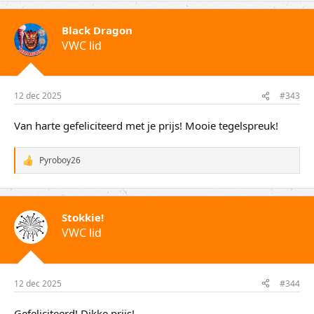
r
d
Black Dragon
e
VWC lid
r
i
n
g
e
12 dec 2025
#343
n
:
Van harte gefeliciteerd met je prijs! Mooie tegelspreuk!
Pyroboy26
W
a
a
r
d
Stokkie!
e
VWC lid
r
i
n
g
e
12 dec 2025
#344
n
:
Gefeliciteerd! Dikke prijs!