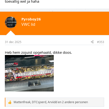
toevallig wel ja haha
Pyroboy26
VWC lid
31 dec 2025
#353
Heb hem zojuist opgehaald, dikke doos.
Mattenfreak
,
DTCsjoerd
,
Arviidd
en 2 andere personen
W
a