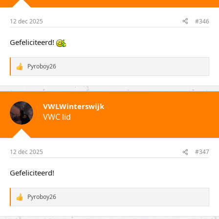
n
g
e
12 dec 2025
#346
n
:
Gefeliciteerd!
Pyroboy26
W
a
a
r
d
VWLWinterswijk
e
VWC lid
r
i
n
g
e
12 dec 2025
#347
n
:
Gefeliciteerd!
Pyroboy26
W
a
a