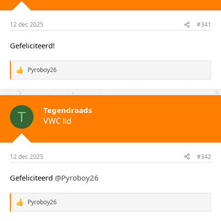
t
m
e
12 dec 2025
#341
r
Gefeliciteerd!
Pyroboy26
W
a
a
r
d
Tegendraads
e
T
VWC lid
r
i
n
g
e
12 dec 2025
#342
n
:
Gefeliciteerd
@Pyroboy26
Pyroboy26
W
a
a