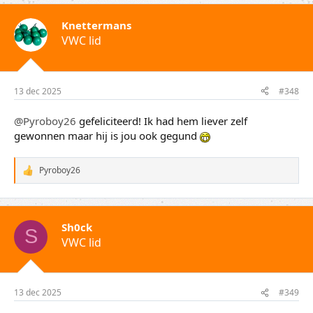
r
d
Knettermans
e
VWC lid
r
i
n
g
e
13 dec 2025
#348
n
:
@Pyroboy26
gefeliciteerd! Ik had hem liever zelf
gewonnen maar hij is jou ook gegund
Pyroboy26
W
a
a
r
d
Sh0ck
e
S
VWC lid
r
i
n
g
e
13 dec 2025
#349
n
: