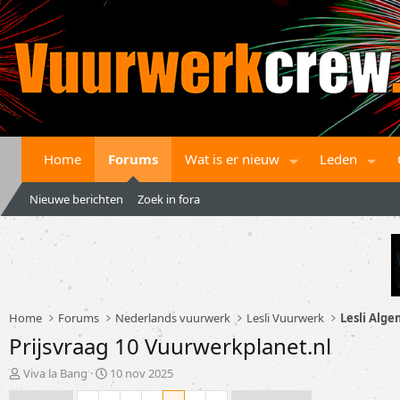
Home
Forums
Wat is er nieuw
Leden
Nieuwe berichten
Zoek in fora
Home
Forums
Nederlands vuurwerk
Lesli Vuurwerk
Lesli Alg
Prijsvraag 10 Vuurwerkplanet.nl
T
S
Viva la Bang
10 nov 2025
o
t