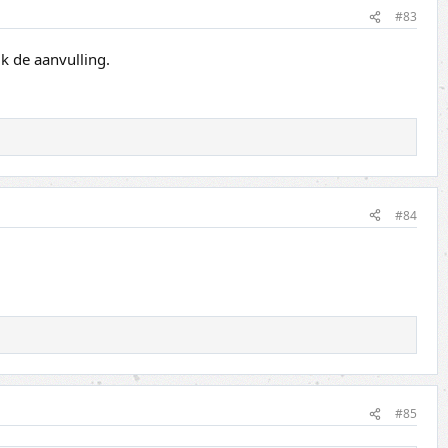
#83
k de aanvulling.
#84
#85