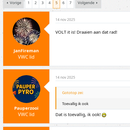
p
a
Vorige
1
2
3
4
5
6
7
Volgende
i
r
c
t
s
d
14 nov 2025
t
a
a
t
VOLT it is! Draaien aan dat rad!
r
u
t
m
e
r
JanFireman
VWC lid
14 nov 2025
Gototop zei:
Toevallig ik ook
Pauperzooi
VWC lid
Dat is toevallig, ik ook!