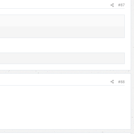
#87
#88