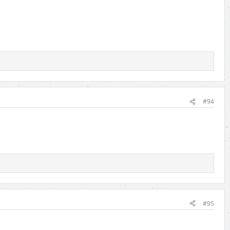
#94
#95