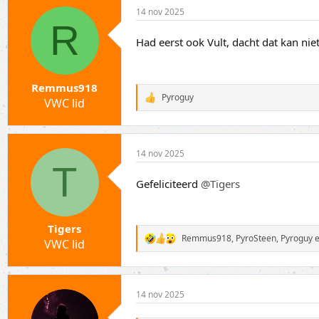
14 nov 2025
R
Had eerst ook Vult, dacht dat kan ni
Remmus918
Pyroguy
VWC lid
W
a
a
r
d
14 nov 2025
e
T
r
i
Gefeliciteerd
@Tigers
n
g
e
n
Tigers
:
Remmus918
,
PyroSteen
,
Pyroguy
e
VWC lid
W
a
a
r
d
14 nov 2025
e
r