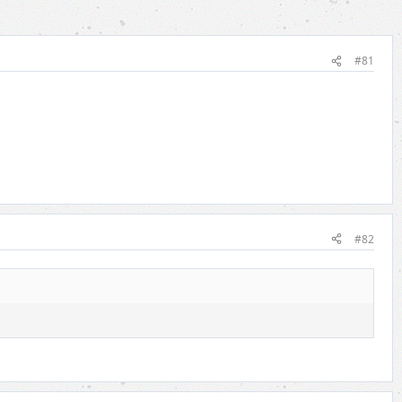
#81
#82