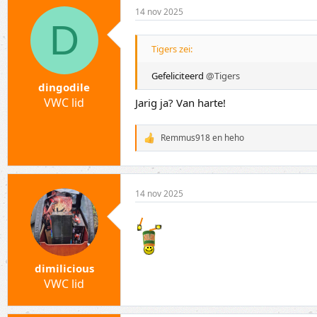
d
14 nov 2025
e
D
r
i
Tigers zei:
n
g
e
Gefeliciteerd
@Tigers
n
dingodile
:
VWC lid
Jarig ja? Van harte!
Remmus918
en
heho
W
a
a
r
d
14 nov 2025
e
r
i
n
g
e
n
dimilicious
:
VWC lid