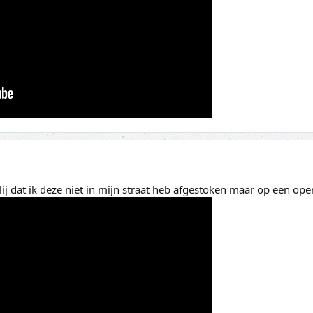
Blij dat ik deze niet in mijn straat heb afgestoken maar op een ope