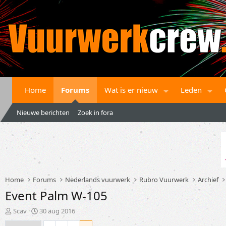
Home
Forums
Wat is er nieuw
Leden
Nieuwe berichten
Zoek in fora
Home
Forums
Nederlands vuurwerk
Rubro Vuurwerk
Archief
Event Palm W-105
T
S
Scav
30 aug 2016
o
t