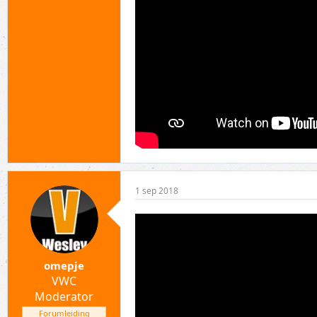
1 sep 2018
omepje
VWC
Moderator
Forumleiding