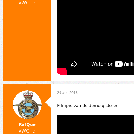
VWC lid
29 aug 2018
Filmpie van de demo gisteren:
RafQue
VWC lid