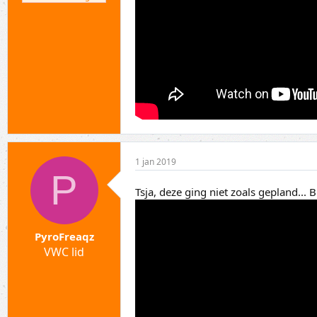
1 jan 2019
P
Tsja, deze ging niet zoals gepland... 
PyroFreaqz
VWC lid