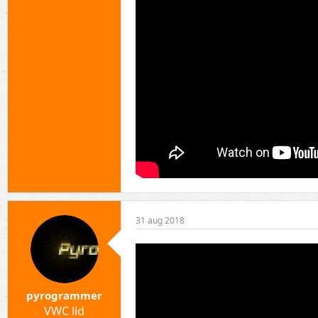
31 aug 2018
pyrogrammer
VWC lid