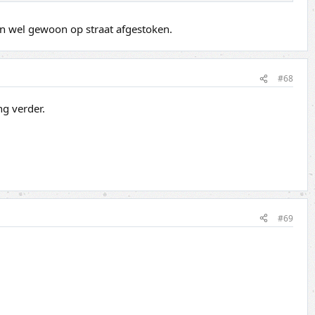
en wel gewoon op straat afgestoken.
#68
ng verder.
#69