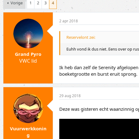
p
a
Vorige
1
2
3
4
i
r
c
t
s
d
2 apr 2018
t
a
a
t
r
u
Reservelont zei:
t
m
e
Euhh vond ik dus niet. Eens over op rus
r
Grand Pyro
VWC lid
Ik heb dan zelf de Serenity afgelopen 
boeketgrootte en burst eruit sprong.
29 aug 2018
Deze was gisteren echt waanzinnig op
Vuurwerkkonin
g