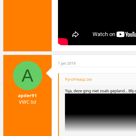
1 jan 2019
A
PyroFreaqz zei:
Tsja, deze ging niet zoals gepland... Bl
apder91
VWC lid