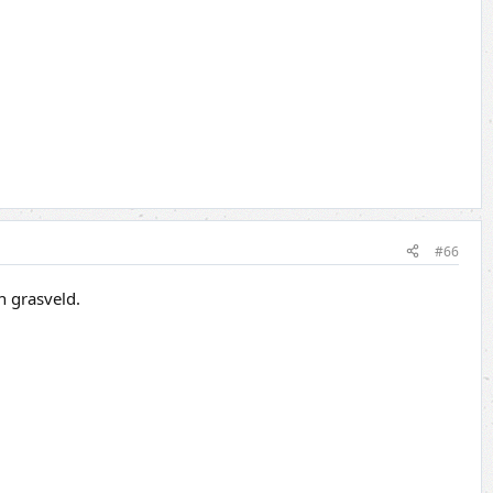
#66
n grasveld.