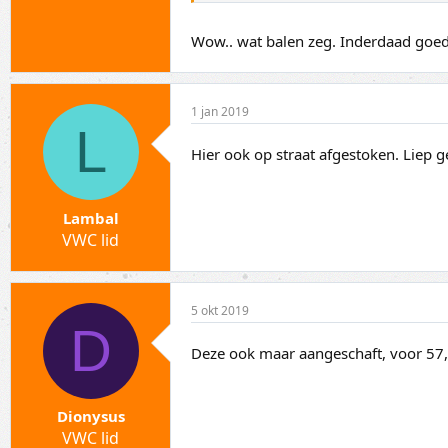
Wow.. wat balen zeg. Inderdaad goed 
1 jan 2019
L
Hier ook op straat afgestoken. Liep 
Lambal
VWC lid
5 okt 2019
D
Deze ook maar aangeschaft, voor 57,9
Dionysus
VWC lid