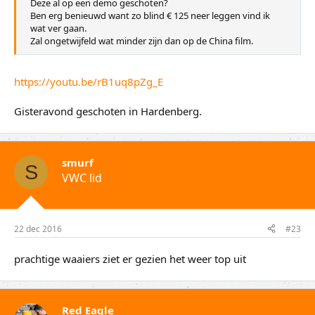
Deze al op een demo geschoten?
Ben erg benieuwd want zo blind € 125 neer leggen vind ik
wat ver gaan.
Zal ongetwijfeld wat minder zijn dan op de China film.
https://youtu.be/rB1uq8pZg_E
Gisteravond geschoten in Hardenberg.
smurf
S
VWC lid
22 dec 2016
#23
prachtige waaiers ziet er gezien het weer top uit
Red Eagle