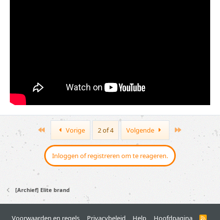
First
Last
Vorige
2 of 4
Volgende
Inloggen of registreren om te reageren.
[Archief] Elite brand
Voorwaarden en regels
Privacybeleid
Help
Hoofdpagina
R