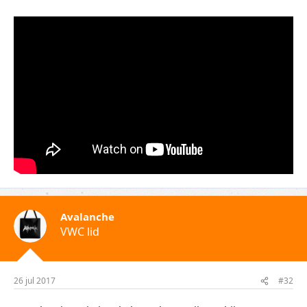
Avalanche
VWC lid
26 jul 2017
#32