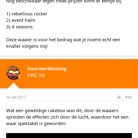
nog beschikbaar tegen freak-prijzen komt er eentje bij.
1) rebellious rocker
2) event Palm
3) 4 seasons
Deze waaier is voor het bedrag wat je noemt echt een
knaller volgens mij!
Vuurwerkkoning
VWC lid
16 okt 2017
#40
Wat een geweldige cakebox was dit, door de waaiers
spreiden de effecten zich door de lucht, waardoor het een
waar spektakel is geworden: