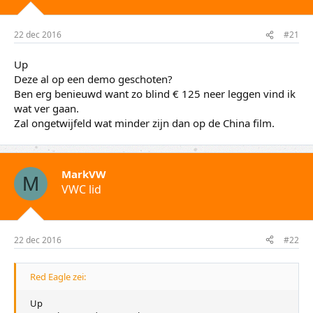
t
m
e
22 dec 2016
#21
r
Up
Deze al op een demo geschoten?
Ben erg benieuwd want zo blind € 125 neer leggen vind ik
wat ver gaan.
Zal ongetwijfeld wat minder zijn dan op de China film.
MarkVW
M
VWC lid
22 dec 2016
#22
Red Eagle zei:
Up