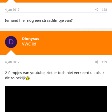
4 jan 2017
#28
Iemand hier nog een straatfilmpje van?
Dionysus
D
VWC lid
4 jan 2017
#29
2 filmpjes van youtube, ziet er toch niet verkeerd uit als ik
dit zo bekijk